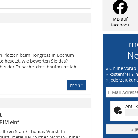
MB auf
facebook
me
Ne
en Plätzen beim Kongress in Bochum
e besetzt, wie bewerten Sie das?
chts der Tatsache, dass bauforumstahl
» Online vorab 
» kostenfrei & 
» jederzeit kün
mehr
Anti-R
t
BIM ein“
» J
e Ihren Stahl? Thomas Wurst: In
rg. metallbau: Sicher nicht in China?