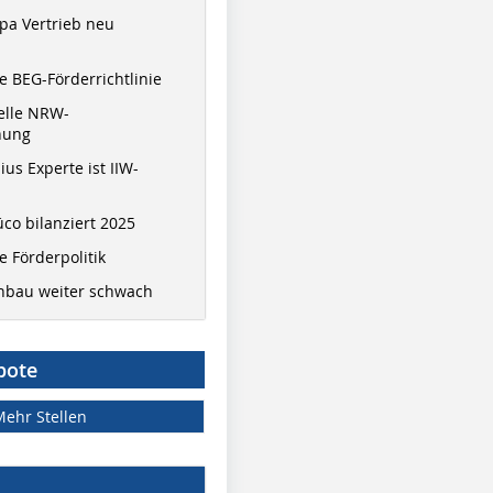
pa Vertrieb neu
 BEG-Förderrichtlinie
elle NRW-
nung
ius Experte ist IIW-
co bilanziert 2025
 Förderpolitik
hbau weiter schwach
bote
Mehr Stellen