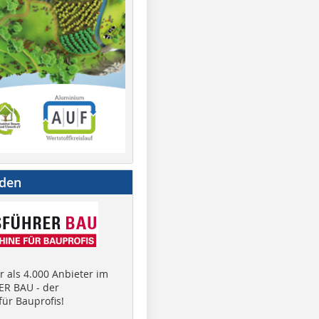
nden
 als 4.000 Anbieter im
R BAU - der
ür Bauprofis!