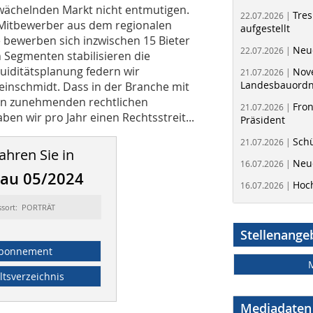
ächelnden Markt nicht entmutigen.
Tres
22.07.2026 |
f Mitbewerber aus dem regionalen
aufgestellt
 bewerben sich inzwischen 15 Bieter
Neue
22.07.2026 |
 Segmenten stabilisieren die
uiditätsplanung federn wir
Nov
21.07.2026 |
Landesbauord
einschmidt. Dass in der Branche mit
an zunehmenden rechtlichen
Fron
21.07.2026 |
n wir pro Jahr einen Rechtsstreit...
Präsident
Schü
21.07.2026 |
ahren Sie in
Neue
16.07.2026 |
bau 05/2024
Hoc
16.07.2026 |
ssort: PORTRÄT
Stellenange
bonnement
ltsverzeichnis
Mediadaten