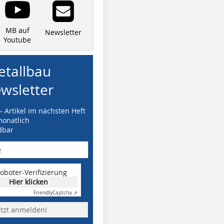
MB auf
Newsletter
Youtube
tallbau
wsletter
– Artikel im nächsten Heft
monatlich
dbar
oboter-Verifizierung
Hier klicken
Friendly
Captcha ⇗
etzt anmelden!