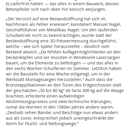
(!) Lieferfrist hatten — das alles in einem Bauwerk, dessen
Betonpfeiler sich nach oben hin konisch verjüngen.
„Der Verzicht auf eine Bestandsöffnung hat sich im
Nachhinein als Fehler erwiesen“, konstatiert Manuel Nagel,
Geschäftsführer von Metallbau Nagel. Um den laufenden
Schulbetrieb nicht zu beeinträchtigen, wurde statt der
Bestandsöffnung eine 3D-Fotovermessung durchgeführt,
welche – wie sich später herausstellte – deutlich vom
Bestand abwich. „Da fehlten Auflagermöglichkeiten an den
Deckenköpfen und wir mussten in Windeseile Laserzargen
bauen, um die Elemente zu befestigen — und das alles in
den sechs Wochen Schulferien im Sommer. Letztlich haben
wir die Baustelle für eine Woche stillgelegt, um in der
Werkstatt Montagezargen herzustellen.“ Auch dass die
Bronzeapplikationen an den Türen des Erdgeschosses statt
der geschätzten „50 bis 80 kg“ de facto 300 kg auf die Waage
brachten, erforderte einen aufwendigen
Abstimmungsprozess und viele technische Klärungen,
zumal die Normen in den 1960er-Jahren andere waren.
„Deshalb sehen Bänder und Beschläge nun etwas anders
aus als zuvor, entsprechen jedoch uneingeschränkt der
Norm für Flucht- und Rettungswege.“