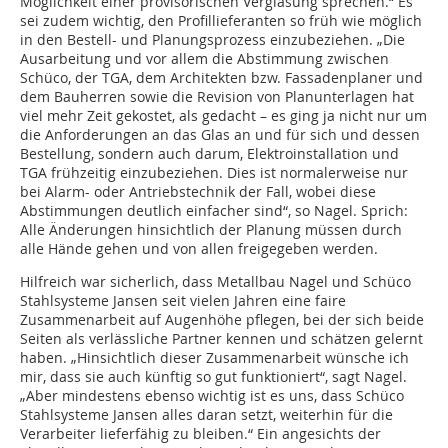
Möglichkeit einer provisorischen Verglasung sprechen.“ Es
sei zudem wichtig, den Profillieferanten so früh wie möglich
in den Bestell- und Planungsprozess einzubeziehen. „Die
Ausarbeitung und vor allem die Abstimmung zwischen
Schüco, der TGA, dem Architekten bzw. Fassadenplaner und
dem Bauherren sowie die Revision von Planunterlagen hat
viel mehr Zeit gekostet, als gedacht – es ging ja nicht nur um
die Anforderungen an das Glas an und für sich und dessen
Bestellung, sondern auch darum, Elektroinstallation und
TGA frühzeitig einzubeziehen. Dies ist normalerweise nur
bei Alarm- oder Antriebstechnik der Fall, wobei diese
Abstimmungen deutlich einfacher sind“, so Nagel. Sprich:
Alle Änderungen hinsichtlich der Planung müssen durch
alle Hände gehen und von allen freigegeben werden.
Hilfreich war sicherlich, dass Metallbau Nagel und Schüco
Stahlsysteme Jansen seit vielen Jahren eine faire
Zusammenarbeit auf Augenhöhe pflegen, bei der sich beide
Seiten als verlässliche Partner kennen und schätzen gelernt
haben. „Hinsichtlich dieser Zusammenarbeit wünsche ich
mir, dass sie auch künftig so gut funktioniert“, sagt Nagel.
„Aber mindestens ebenso wichtig ist es uns, dass Schüco
Stahlsysteme Jansen alles daran setzt, weiterhin für die
Verarbeiter lieferfähig zu bleiben.“ Ein angesichts der