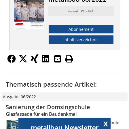
Ressort: PORTRÄT
Abonnement
Inhaltsverzeichnis
Thematisch passende Artikel:
Ausgabe 06/2022
Sanierung der Domsingschule
Glasfassade für ein Baudenkmal
x
Die Wurzeln der Aachener Domsingschule
metallbau Newsletter
reichen ins 8. Jahrhundert zurück.