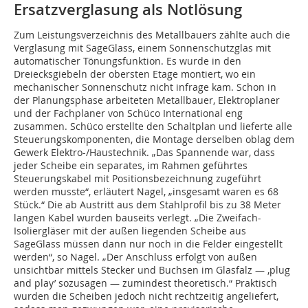
Ersatzverglasung als Notlösung
Zum Leistungsverzeichnis des Metallbauers zählte auch die
Verglasung mit SageGlass, einem Sonnenschutzglas mit
automatischer Tönungsfunktion. Es wurde in den
Dreiecksgiebeln der obersten Etage montiert, wo ein
mechanischer Sonnenschutz nicht infrage kam. Schon in
der Planungsphase arbeiteten Metallbauer, Elektroplaner
und der Fachplaner von Schüco International eng
zusammen. Schüco erstellte den Schaltplan und lieferte alle
Steuerungskomponenten, die Montage derselben oblag dem
Gewerk Elektro-/Haustechnik. „Das Spannende war, dass
jeder Scheibe ein separates, im Rahmen geführtes
Steuerungskabel mit Positionsbezeichnung zugeführt
werden musste“, erläutert Nagel, „insgesamt waren es 68
Stück.“ Die ab Austritt aus dem Stahlprofil bis zu 38 Meter
langen Kabel wurden bauseits verlegt. „Die Zweifach-
Isoliergläser mit der außen liegenden Scheibe aus
SageGlass müssen dann nur noch in die Felder eingestellt
werden“, so Nagel. „Der Anschluss erfolgt von außen
unsichtbar mittels Stecker und Buchsen im Glasfalz — ‚plug
and play’ sozusagen — zumindest theoretisch.“ Praktisch
wurden die Scheiben jedoch nicht rechtzeitig angeliefert,