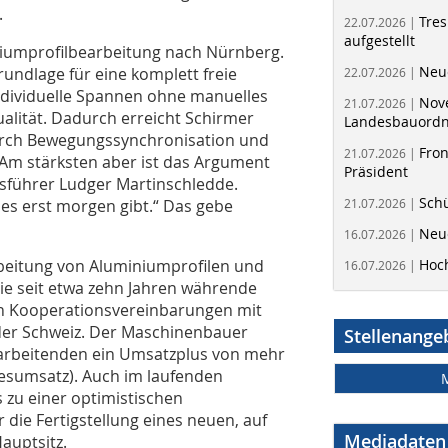
.
Tres
22.07.2026 |
aufgestellt
niumprofilbearbeitung nach Nürnberg.
Neue
undlage für eine komplett freie
22.07.2026 |
ndividuelle Spannen ohne manuelles
Nov
21.07.2026 |
alität. Dadurch erreicht Schirmer
Landesbauord
 durch Bewegungssynchronisation und
Fron
21.07.2026 |
 „Am stärksten aber ist das Argument
Präsident
ftsführer Ludger Martinschledde.
Schü
 es erst morgen gibt.“ Das gebe
21.07.2026 |
Neue
16.07.2026 |
beitung von Aluminiumprofilen und
Hoc
16.07.2026 |
die seit etwa zehn Jahren währende
en Kooperationsvereinbarungen mit
 der Schweiz. Der Maschinenbauer
Stellenange
itarbeitenden ein Umsatzplus von mehr
hresumsatz). Auch im laufenden
 zu einer optimistischen
ie Fertigstellung eines neuen, auf
Mediadaten
auptsitz.