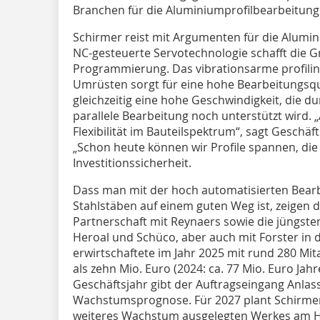
Branchen für die Aluminiumprofilbearbeitung
Schirmer reist mit Argumenten für die Alumi
NC-gesteuerte Servotechnologie schafft die Gr
Programmierung. Das vibrationsarme profili
Umrüsten sorgt für eine hohe Bearbeitungsqu
gleichzeitig eine hohe Geschwindigkeit, die
parallele Bearbeitung noch unterstützt wird.
Flexibilität im Bauteilspektrum“, sagt Geschä
„Schon heute können wir Profile spannen, die
Investitionssicherheit.
Dass man mit der hoch automatisierten Bear
Stahlstäben auf einem guten Weg ist, zeigen 
Partnerschaft mit Reynaers sowie die jüngst
Heroal und Schüco, aber auch mit Forster in
erwirtschaftete im Jahr 2025 mit rund 280 M
als zehn Mio. Euro (2024: ca. 77 Mio. Euro Ja
Geschäftsjahr gibt der Auftragseingang Anlass
Wachstumsprognose. Für 2027 plant Schirmer d
weiteres Wachstum ausgelegten Werkes am H