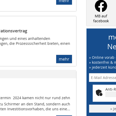
mehr
MB auf
facebook
rationsvertrag
me
ungen und eines anhaltenden
en, die Prozesssicherheit bieten, einen
Ne
» Online vorab 
mehr
» kostenfrei & 
» jederzeit kün
Anti-R
etermin 2024 kamen nicht nur rund zehn
zu Schirmer an den Stand, sondern auch
» J
en Investitionsvorhaben, die uns eine...