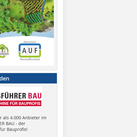
nden
 als 4.000 Anbieter im
R BAU - der
ür Bauprofis!