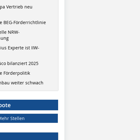
pa Vertrieb neu
 BEG-Förderrichtlinie
elle NRW-
nung
ius Experte ist IIW-
co bilanziert 2025
 Förderpolitik
hbau weiter schwach
bote
Mehr Stellen