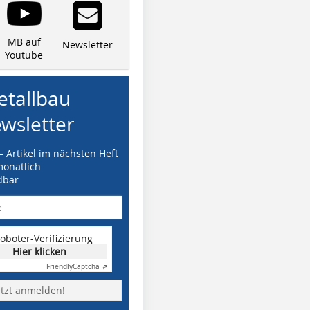
MB auf
Newsletter
Youtube
tallbau
wsletter
– Artikel im nächsten Heft
monatlich
dbar
oboter-Verifizierung
Hier klicken
Friendly
Captcha ⇗
etzt anmelden!