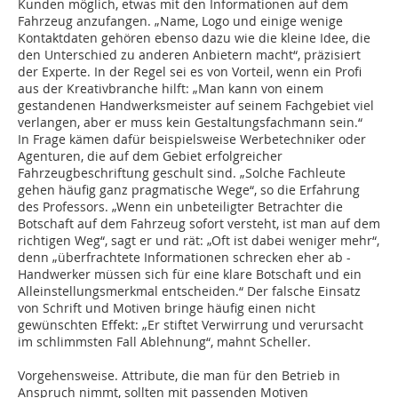
Kunden möglich, etwas mit den Informationen auf dem
Fahrzeug anzufangen. „Name, Logo und einige wenige
Kontaktdaten gehören ebenso dazu wie die kleine Idee, die
den Unterschied zu anderen Anbietern macht“, präzisiert
der Experte. In der Regel sei es von Vorteil, wenn ein Profi
aus der Kreativbranche hilft: „Man kann von einem
gestandenen Handwerksmeister auf seinem Fachgebiet viel
verlangen, aber er muss kein Gestaltungsfachmann sein.“
In Frage kämen dafür beispielsweise Werbetechniker oder
Agenturen, die auf dem Gebiet erfolgreicher
Fahrzeugbeschriftung geschult sind. „Solche Fachleute
gehen häufig ganz pragmatische Wege“, so die Erfahrung
des Professors. „Wenn ein unbeteiligter Betrachter die
Botschaft auf dem Fahrzeug sofort versteht, ist man auf dem
richtigen Weg“, sagt er und rät: „Oft ist dabei weniger mehr“,
denn „überfrachtete Informationen schrecken eher ab -
Handwerker müssen sich für eine klare Botschaft und ein
Alleinstellungsmerkmal entscheiden.“ Der falsche Einsatz
von Schrift und Motiven bringe häufig einen nicht
gewünschten Effekt: „Er stiftet Verwirrung und verursacht
im schlimmsten Fall Ablehnung“, mahnt Scheller.
Vorgehensweise. Attribute, die man für den Betrieb in
Anspruch nimmt, sollten mit passenden Motiven