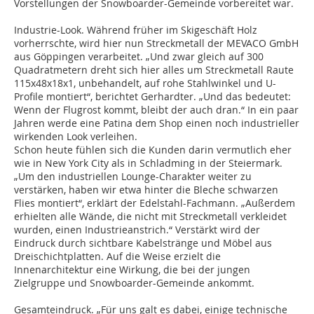
Vorstellungen der Snowboarder-Gemeinde vorbereitet war.
Industrie-Look. Während früher im Skigeschäft Holz
vorherrschte, wird hier nun Streckmetall der MEVACO GmbH
aus Göppingen verarbeitet. „Und zwar gleich auf 300
Quadratmetern dreht sich hier alles um Streckmetall Raute
115x48x18x1, unbehandelt, auf rohe Stahlwinkel und U-
Profile montiert“, berichtet Gerhardter. „Und das bedeutet:
Wenn der Flugrost kommt, bleibt der auch dran.“ In ein paar
Jahren werde eine Patina dem Shop einen noch industrieller
wirkenden Look verleihen.
Schon heute fühlen sich die Kunden darin vermutlich eher
wie in New York City als in Schladming in der Steiermark.
„Um den industriellen Lounge-Charakter weiter zu
verstärken, haben wir etwa hinter die Bleche schwarzen
Flies montiert“, erklärt der Edelstahl-Fachmann. „Außerdem
erhielten alle Wände, die nicht mit Streckmetall verkleidet
wurden, einen Industrieanstrich.“ Verstärkt wird der
Eindruck durch sichtbare Kabelstränge und Möbel aus
Dreischichtplatten. Auf die Weise erzielt die
Innenarchitektur eine Wirkung, die bei der jungen
Zielgruppe und Snowboarder-Gemeinde ankommt.
Gesamteindruck. „Für uns galt es dabei, einige technische