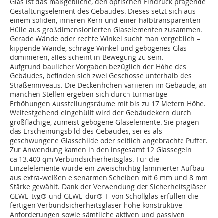
Glas ist das maßgebliche, den optischen Eindruck prägende
Gestaltungselement des Gebäudes. Dieses setzt sich aus
einem soliden, inneren Kern und einer halbtransparenten
Hülle aus großdimensionierten Glaselementen zusammen.
Gerade Wände oder rechte Winkel sucht man vergeblich –
kippende Wände, schräge Winkel und gebogenes Glas
dominieren, alles scheint in Bewegung zu sein.
Aufgrund baulicher Vorgaben bezüglich der Höhe des
Gebäudes, befinden sich zwei Geschosse unterhalb des
Straßenniveaus. Die Deckenhöhen variieren im Gebäude, an
manchen Stellen ergeben sich durch turmartige
Erhöhungen Ausstellungsräume mit bis zu 17 Metern Höhe.
Weitestgehend eingehüllt wird der Gebäudekern durch
großflächige, zumeist gebogene Glaselemente. Sie prägen
das Erscheinungsbild des Gebäudes, sei es als
geschwungene Glasschilde oder seitlich angebrachte Puffer.
Zur Anwendung kamen in den insgesamt 12 Glassegeln
ca.13.400 qm Verbundsicherheitsglas. Für die
Einzelelemente wurde ein zweischichtig laminierter Aufbau
aus extra-weißen eisenarmen Scheiben mit 6 mm und 8 mm
Stärke gewählt. Dank der Verwendung der Sicherheitsgläser
GEWE-tvg® und GEWE-dur®-H von Schollglas erfüllen die
fertigen Verbundsicherheitsgläser hohe konstruktive
Anforderungen sowie sämtliche aktiven und passiven