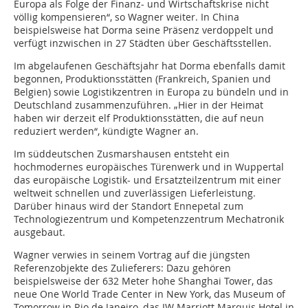
Europa als Folge der Finanz- und Wirtschaftskrise nicht
völlig kompensieren“, so Wagner weiter. In China
beispielsweise hat Dorma seine Präsenz verdoppelt und
verfügt inzwischen in 27 Städten über Geschäftsstellen.
Im abgelaufenen Geschäftsjahr hat Dorma ebenfalls damit
begonnen, Produktionsstätten (Frankreich, Spanien und
Belgien) sowie Logistikzentren in Europa zu bündeln und in
Deutschland zusammenzuführen. „Hier in der Heimat
haben wir derzeit elf Produktionsstätten, die auf neun
reduziert werden“, kündigte Wagner an.
Im süddeutschen Zusmarshausen entsteht ein
hochmodernes europäisches Türenwerk und in Wuppertal
das europäische Logistik- und Ersatzteilzentrum mit einer
weltweit schnellen und zuverlässigen Lieferleistung.
Darüber hinaus wird der Standort Ennepetal zum
Technologiezentrum und Kompetenzzentrum Mechatronik
ausgebaut.
Wagner verwies in seinem Vortrag auf die jüngsten
Referenzobjekte des Zulieferers: Dazu gehören
beispielsweise der 632 Meter hohe Shanghai Tower, das
neue One World Trade Center in New York, das Museum of
Tomorrow in Rio de Janeiro, das JW Marriott Marquis Hotel in