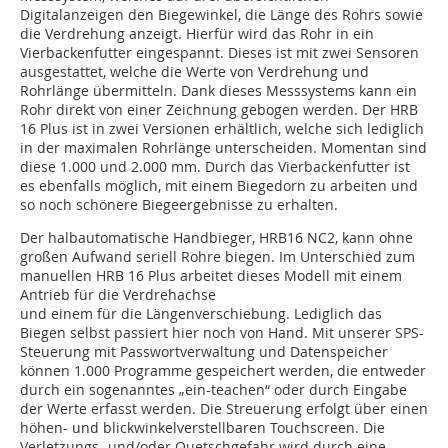
Digitalanzeigen den Biegewinkel, die Länge des Rohrs sowie
die Verdrehung anzeigt. Hierfür wird das Rohr in ein
Vierbackenfutter eingespannt. Dieses ist mit zwei Sensoren
ausgestattet, welche die Werte von Verdrehung und
Rohrlänge übermitteln. Dank dieses Messsystems kann ein
Rohr direkt von einer Zeichnung gebogen werden. Der HRB
16 Plus ist in zwei Versionen erhältlich, welche sich lediglich
in der maximalen Rohrlänge unterscheiden. Momentan sind
diese 1.000 und 2.000 mm. Durch das Vierbackenfutter ist
es ebenfalls möglich, mit einem Biegedorn zu arbeiten und
so noch schönere Biegeergebnisse zu erhalten.
Der halbautomatische Handbieger, HRB16 NC2, kann ohne
großen Aufwand seriell Rohre biegen. Im Unterschied zum
manuellen HRB 16 Plus arbeitet dieses Modell mit einem
Antrieb für die Verdrehachse
und einem für die Längenverschiebung. Lediglich das
Biegen selbst passiert hier noch von Hand. Mit unserer SPS-
Steuerung mit Passwortverwaltung und Datenspeicher
können 1.000 Programme gespeichert werden, die entweder
durch ein sogenanntes „ein-teachen“ oder durch Eingabe
der Werte erfasst werden. Die Streuerung erfolgt über einen
höhen- und blickwinkelverstellbaren Touchscreen. Die
Verletzungs- und/oder Quetschgefahr wird durch eine