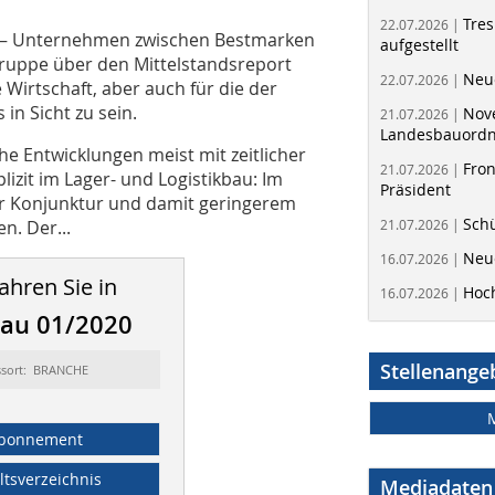
Tres
22.07.2026 |
s – Unternehmen zwischen Bestmarken
aufgestellt
gruppe über den Mittelstandsreport
Neue
22.07.2026 |
 Wirtschaft, aber auch für die der
in Sicht zu sein.
Nov
21.07.2026 |
Landesbauord
he Entwicklungen meist mit zeitlicher
Fron
21.07.2026 |
lizit im Lager- und Logistikbau: Im
Präsident
r Konjunktur und damit geringerem
Schü
n. Der...
21.07.2026 |
Neue
16.07.2026 |
ahren Sie in
Hoc
16.07.2026 |
bau 01/2020
Stellenange
ssort: BRANCHE
bonnement
ltsverzeichnis
Mediadaten