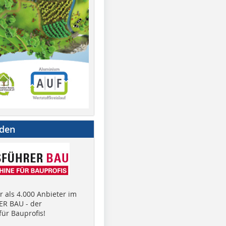
nden
 als 4.000 Anbieter im
R BAU - der
ür Bauprofis!