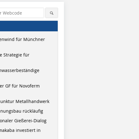
enwind für Münchner
 Strategie für
hwasserbeständige
er GF für Novoferm
Foto: bauforumstahl
junktur Metallhandwerk
nungsbau rückläufig
onaler Gießerei-Dialog
akaba investiert in