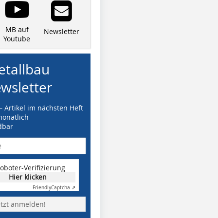
MB auf
Newsletter
Youtube
tallbau
wsletter
– Artikel im nächsten Heft
monatlich
dbar
oboter-Verifizierung
Hier klicken
Friendly
Captcha ⇗
etzt anmelden!