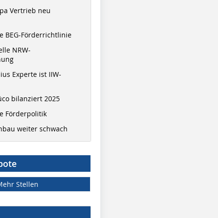
pa Vertrieb neu
 BEG-Förderrichtlinie
elle NRW-
nung
ius Experte ist IIW-
co bilanziert 2025
 Förderpolitik
hbau weiter schwach
bote
Mehr Stellen