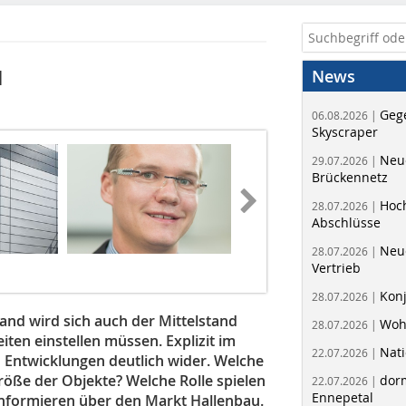
u
News
Geg
06.08.2026 |
Skyscraper
Neue
29.07.2026 |
Brückennetz
Hoc
28.07.2026 |
Abschlüsse
Neu
28.07.2026 |
Vertrieb
Kon
28.07.2026 |
and wird sich auch der Mittelstand
Woh
28.07.2026 |
ten einstellen müssen. Explizit im
Nati
22.07.2026 |
n Entwicklungen deutlich wider. Welche
röße der Objekte? Welche Rolle spielen
dorm
22.07.2026 |
Ennepetal
nformieren über den Markt Hallenbau.