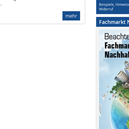
.
Beispiele, Hinweis
Widerruf
mehr
Fachmarkt N