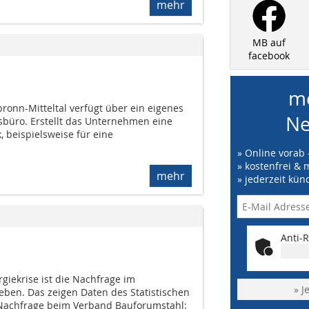
mehr
MB auf
facebook
me
bronn-Mitteltal verfügt über ein eigenes
Ne
nsbüro. Erstellt das Unternehmen eine
, beispielsweise für eine
» Online vorab 
» kostenfrei & 
mehr
» jederzeit kün
Anti-R
giekrise ist die Nachfrage im
» J
eben. Das zeigen Daten des Statistischen
achfrage beim Verband Bauforumstahl: