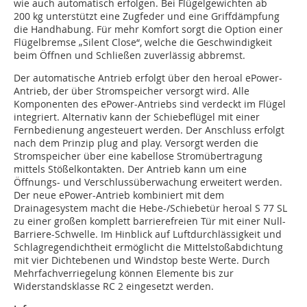
wie auch automatisch erfolgen. Bei Flügelgewichten ab
200 kg unterstützt eine Zugfeder und eine Griffdämpfung
die Handhabung. Für mehr Komfort sorgt die Option einer
Flügelbremse „Silent Close“, welche die Geschwindigkeit
beim Öffnen und Schließen zuverlässig abbremst.
Der automatische Antrieb erfolgt über den heroal ePower-
Antrieb, der über Stromspeicher versorgt wird. Alle
Komponenten des ePower-Antriebs sind verdeckt im Flügel
integriert. Alternativ kann der Schiebeflügel mit einer
Fernbedienung angesteuert werden. Der Anschluss erfolgt
nach dem Prinzip plug and play. Versorgt werden die
Stromspeicher über eine kabellose Stromübertragung
mittels Stößelkontakten. Der Antrieb kann um eine
Öffnungs- und Verschlussüberwachung erweitert werden.
Der neue ePower-Antrieb kombiniert mit dem
Drainagesystem macht die Hebe-/Schiebetür heroal S 77 SL
zu einer großen komplett barrierefreien Tür mit einer Null-
Barriere-Schwelle. Im Hinblick auf Luftdurchlässigkeit und
Schlagregendichtheit ermöglicht die Mittelstoßabdichtung
mit vier Dichtebenen und Windstop beste Werte. Durch
Mehrfachverriegelung können Elemente bis zur
Widerstandsklasse RC 2 eingesetzt werden.