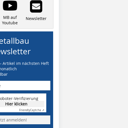
MB auf
Newsletter
Youtube
tallbau
wsletter
– Artikel im nächsten Heft
monatlich
dbar
oboter-Verifizierung
Hier klicken
Friendly
Captcha ⇗
etzt anmelden!