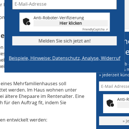
ür Flucht- und Rettungswege
kommunikation)
Anti-Roboter-Verifizierung
MB auf
Hier klicken
facebook
Friendly
Captcha ⇗
levante Bauteile
me
Melden Sie sich jetzt an!
 sich die Schüler bereits im
Ne
eses Fachgebiet prüfungsorientiert ist,
Beispiele, Hinweise: Datenschutz, Analyse, Widerruf
h neben dem Vortrag auch im Gespräch
» Online vorab 
gnen. Zu diesem Arbeitsfeld erhielt
» kostenfrei & 
» jederzeit kün
eines Mehrfamilienhauses soll
attet werden. Im Haus wohnen unter
ei ältere Ehepaare im Rentenalter. Eine
Anti-R
h für den Auftrag fit, indem Sie
en entwickelt werden:
» J