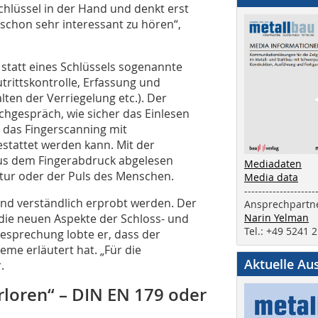
hlüssel in der Hand und denkt erst
 schon sehr interessant zu hören“,
statt eines Schlüssels sogenannte
trittskontrolle, Erfassung und
ten der Verriegelung etc.). Der
chgespräch, wie sicher das Einlesen
 das Fingerscanning mit
stattet werden kann. Mit der
aus dem Fingerabdruck abgelesen
Mediadaten
atur oder der Puls des Menschen.
Media data
--------------------
und verständlich erprobt werden. Der
Ansprechpartne
die neuen Aspekte der Schloss- und
Narin Yelman
Tel.: +49 5241 
esprechung lobte er, dass der
eme erläutert hat. „Für die
Aktuelle Au
.
erloren“ – DIN EN 179 oder