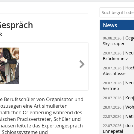
Gespräch
News
k
Geg
06.08.2026 |
Skyscraper
Neue
29.07.2026 |
Brückennetz
Hoc
28.07.2026 |
Abschlüsse
Neu
28.07.2026 |
Vertrieb
Kon
28.07.2026 |
ie Berufsschüler von Organisator und
sozusagen eine Art simulierten
Woh
28.07.2026 |
haltlichen Orientierung während des
Nati
22.07.2026 |
wischen Praxisvertreter, Schüler und
lhausen leitete das Expertengespräch
dorm
22.07.2026 |
Ennepetal
n Schlosssysteme und