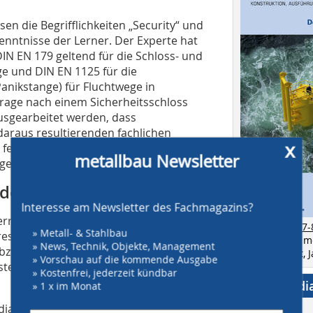
sen die Begrifflichkeiten „Security“ und
Kenntnisse der Lerner. Der Experte hat
N EN 179 geltend für die Schloss- und
e und DIN EN 1125 für die
anikstange) für Fluchtwege in
sfrage nach einem Sicherheitsschloss
usgearbeitet werden, dass
raus resultierenden fachlichen
x
festgelegt werden muss, welche
metallbau Newsletter
gebot erstellt werden.
 den Tellerrand
Interesse am Newsletter des Fachmagazins?
erricht und durch den Vortrag des
zur Ausgabe 7-
» Metall- & Stahlbau
resse an innovativen
Bestellen Sie 
» News, Technik, Objekte, Management
bzw. an
als Einzelheft,
» Vorschau auf die kommende Ausgabe
teme, z.B. zur Freischaltung von
» Kostenfrei, jederzeit kündbar
Social Medi
» 1 x im Monat
diator)