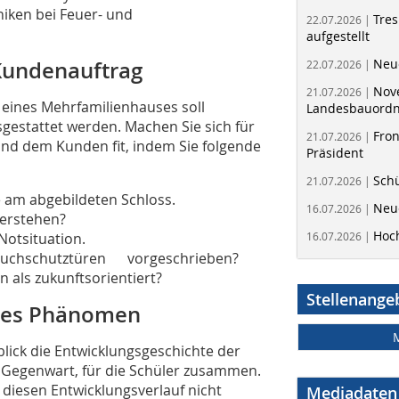
iken bei Feuer- und
Tres
22.07.2026 |
aufgestellt
Neue
 Kundenauftrag
22.07.2026 |
Nov
21.07.2026 |
eines Mehrfamilienhauses soll
Landesbauord
sgestattet werden. Machen Sie sich für
Fron
21.07.2026 |
nd dem Kunden fit, indem Sie folgende
Präsident
Schü
21.07.2026 |
e am abgebildeten Schloss.
Neue
16.07.2026 |
verstehen?
Hoc
Notsituation.
16.07.2026 |
 Rauchschutztüren vorgeschrieben?
 als zukunftsorientiert?
Stellenange
unges Phänomen
lick die Entwicklungsgeschichte der
ur Gegenwart, für die Schüler zusammen.
e diesen Entwicklungsverlauf nicht
Mediadaten