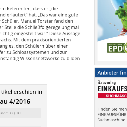
m Referenten, dass er „die
nd erläutert“ hat. „Das war eine gute
r Schüler. Manuel Torster fand den
r Stelle die Schließfolgeregelung mal
richtig eingestellt war.“ Diese Aussage
rächs. Mit dem praxisorientierten
ang es, den Schülern über einen
sfer zu Schlosssystemen und zur
enständig Wissensnetzwerke zu bilden
Anbieter fi
tikel erschien in
bau 4/2016
Finden Sie mehr
essort: OBJEKT
EINKAUFSFÜHRE
Suchmaschine f