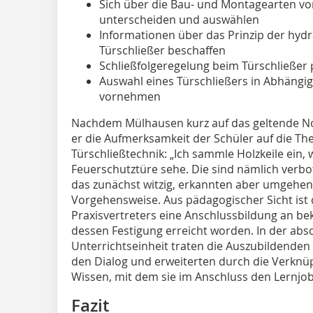
Sich über die Bau- und Montagearten von
unterscheiden und auswählen
Informationen über das Prinzip der hy
Türschließer beschaffen
Schließfolgeregelung beim Türschließer
Auswahl eines Türschließers in Abhäng
vornehmen
Nachdem Mülhausen kurz auf das geltende No
er die Aufmerksamkeit der Schüler auf die T
Türschließtechnik: „Ich sammle Holzkeile ein,
Feuerschutztüre sehe. Die sind nämlich verbot
das zunächst witzig, erkannten aber umgehen
Vorgehensweise. Aus pädagogischer Sicht ist
Praxisvertreters eine Anschlussbildung an be
dessen Festigung erreicht worden. In der ab
Unterrichtseinheit traten die Auszubildende
den Dialog und erweiterten durch die Verknüp
Wissen, mit dem sie im Anschluss den Lernjo
Fazit