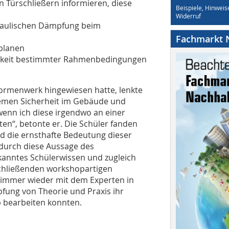
 Türschließern informieren, diese
Beispiele, Hinweis
Widerruf
draulischen Dämpfung beim
Fachmarkt N
 planen
igkeit bestimmter Rahmenbedingungen
rmenwerk hingewiesen hatte, lenkte
hemen Sicherheit im Gebäude und
 wenn ich diese irgendwo an einer
en“, betonte er. Die Schüler fanden
d die ernsthafte Bedeutung dieser
 durch diese Aussage des
kanntes Schülerwissen und zugleich
schließenden workshopartigen
n immer wieder mit dem Experten in
fung von Theorie und Praxis ihr
b bearbeiten konnten.