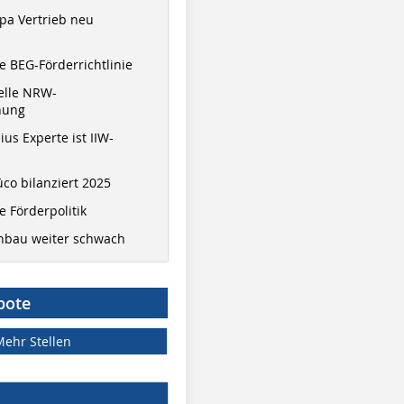
pa Vertrieb neu
 BEG-Förderrichtlinie
elle NRW-
nung
ius Experte ist IIW-
co bilanziert 2025
 Förderpolitik
hbau weiter schwach
bote
Mehr Stellen