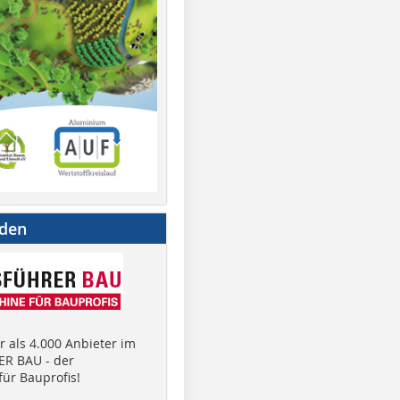
nden
 als 4.000 Anbieter im
R BAU - der
ür Bauprofis!