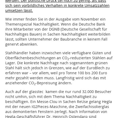
werden. Der politische Druck sei noch zu gering, als dass
sich sein vorbildliches Verhalten in konkrete Umsatzzahlen
umsetzen lässt.
Wie immer finden Sie in der Ausgabe vom November ein
Themenspezial Nachhaltigkeit. Wenn die Deutsche Bank
ihre Mitarbeiter von der DGNB (Deutsche Gesellschaft für
Nachhaltiges Bauen) in Sachen Nachhaltigkeit weiterbilden
lässt, sollten Unternehmer der Baubranche in keinem Fall
genervt abwinken.
Stahlhändler haben inzwischen viele verfügbare Güten und
Oberflächenbeschichtungen an CO
-reduzierten Stählen auf
2
Lager. Die konkrete Nachfrage nach sogenanntem grünen
Stahl hält sich jedoch in Grenzen, wie auf der EuroBlech zu
erfahren war – vor allem, weil pro Tonne 100 bis 200 Euro
mehr gezahlt werden muss. Langfristig wird sich das mit
anziehender CO
-Bepreisung ändern.
2
Auch auf der glasstec kamen die nur rund 32.000 Besucher
nicht umhin, sich mit dem Thema Nachhaltigkeit zu
beschäftigen. Ein Messe-Clou in Sachen ReUse gelang Hegla
mit der neuen IG2Pieces-Maschine, die Zweifachisolierglas
aus demontierten Fenstern zerlegt. Nach Information von
Hegla-Geschäftsführer Dr. Heinrich Ostendarp sind