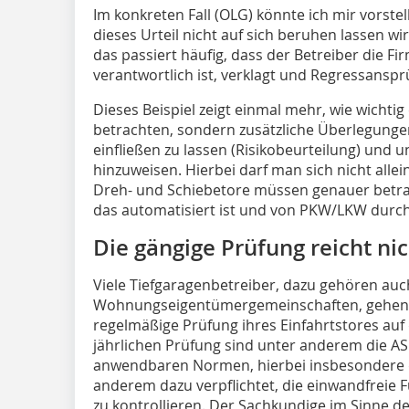
Im konkreten Fall (OLG) könnte ich mir vorstel
dieses Urteil nicht auf sich beruhen lassen wi
das passiert häufig, dass der Betreiber die Fi
verantwortlich ist, verklagt und Regressansp
Dieses Beispiel zeigt einmal mehr, wie wichtig 
betrachten, sondern zusätzliche Überlegung
einfließen zu lassen (Risikobeurteilung) und u
hinzuweisen. Hierbei darf man sich nicht allei
Dreh- und Schiebetore müssen genauer betra
das automatisiert ist und von PKW/LKW durch
Die gängige Prüfung reicht nic
Viele Tiefgaragenbetreiber, dazu gehören auc
Wohnungseigentümergemeinschaften, gehen d
regelmäßige Prüfung ihres Einfahrtstores auf 
jährlichen Prüfung sind unter anderem die ASR
anwendbaren Normen, hierbei insbesondere di
anderem dazu verpflichtet, die einwandfreie 
zu kontrollieren. Der Sachkundige im Sinne d