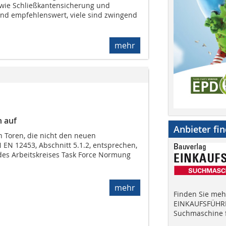
wie Schließkantensicherung und
sind empfehlenswert, viele sind zwingend
mehr
n auf
Anbieter fi
n Toren, die nicht den neuen
EN 12453, Abschnitt 5.1.2, entsprechen,
es Arbeitskreises Task Force Normung
mehr
Finden Sie mehr
EINKAUFSFÜHRE
Suchmaschine f