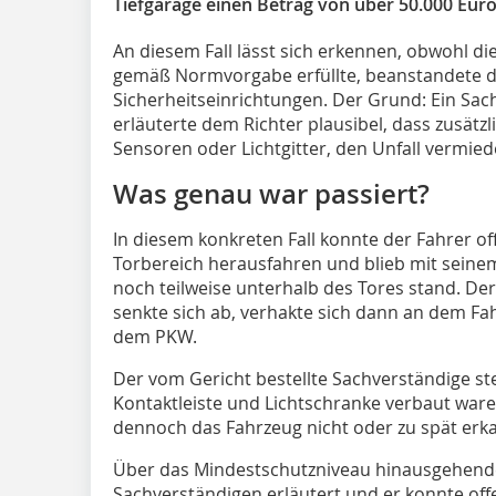
Tiefgarage einen Betrag von über 50.000 Euro
An diesem Fall lässt sich erkennen, obwohl d
gemäß Normvorgabe erfüllte, beanstandete da
Sicherheitseinrichtungen. Der Grund: Ein Sa
erläuterte dem Richter plausibel, dass zusätzl
Sensoren oder Lichtgitter, den Unfall vermied
Was genau war passiert?
In diesem konkreten Fall konnte der Fahrer of
Torbereich herausfahren und blieb mit seine
noch teilweise unterhalb des Tores stand. Der
senkte sich ab, verhakte sich dann an dem F
dem PKW.
Der vom Gericht bestellte Sachverständige stel
Kontaktleiste und Lichtschranke verbaut waren
dennoch das Fahrzeug nicht oder zu spät erk
Über das Mindestschutzniveau hinausgehe
Sachverständigen erläutert und er konnte off