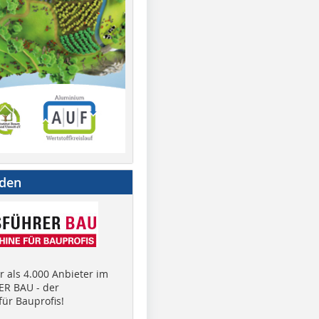
nden
 als 4.000 Anbieter im
R BAU - der
ür Bauprofis!