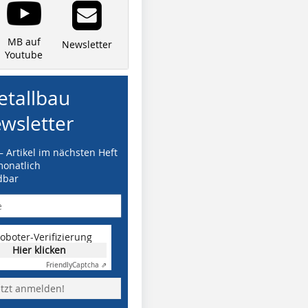
MB auf
Newsletter
Youtube
tallbau
wsletter
– Artikel im nächsten Heft
monatlich
dbar
oboter-Verifizierung
Hier klicken
Friendly
Captcha ⇗
etzt anmelden!