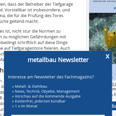
len, dass der Betreiber der Tiefgarage
rd. Vorstellbar ist insbesondere, und
rma, die für die Prüfung des Tores
rüche geltend macht.
es ist, nicht stur die Normen zu
en zu möglichen Gefährdungen mit
nbedingt schriftlich auf diese Dinge
ne auf Tiefgaragentore fixieren. Auch
chtet werden. Im Grunde jedes Tor,
x
metallbau Newsletter
fahren wird.
ht aus!
Interesse am Newsletter des Fachmagazins?
h
zur Ausgabe 7-
avon aus, dass sie durch eine
» Metall- & Stahlbau
Bestellen Sie 
» News, Technik, Objekte, Management
der sicheren Seite sind. Grundlage der
als Einzelheft,
» Vorschau auf die kommende Ausgabe
 A1.7, sowie die für den Prüfer
» Kostenfrei, jederzeit kündbar
e DIN EN 12453. Der Prüfer ist unter
Social Medi
» 1 x im Monat
Funktion der Sicherheitseinrichtungen
er Regelwerke prüft dabei auch, ob dass