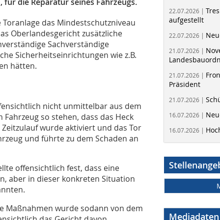
, für die Reparatur seines Fahrzeugs.
Tres
22.07.2026 |
aufgestellt
ie Toranlage das Mindestschutzniveau
s Oberlandesgericht zusätzliche
Neue
22.07.2026 |
chverständige Sachverständige
Nov
21.07.2026 |
iche Sicherheitseinrichtungen wie z.B.
Landesbauord
en hätten.
Fron
21.07.2026 |
Präsident
Schü
21.07.2026 |
fensichtlich nicht unmittelbar aus dem
Neue
16.07.2026 |
m Fahrzeug so stehen, dass das Heck
 Zeitzulauf wurde aktiviert und das Tor
Hoc
16.07.2026 |
ahrzeug und führte zu dem Schaden an
Stellenange
lte offensichtlich fest, dass eine
, aber in dieser konkreten Situation
annten.
nde Maßnahmen wurde sodann von dem
Mediadaten
ensichtlich das Gericht davon