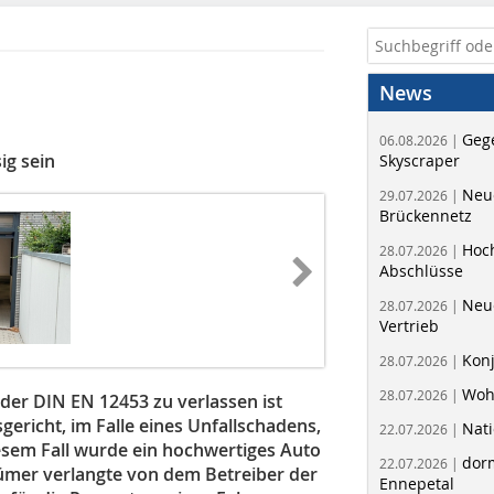
News
Geg
06.08.2026 |
ig sein
Skyscraper
Neue
29.07.2026 |
Brückennetz
Hoc
28.07.2026 |
Abschlüsse
Neu
28.07.2026 |
Vertrieb
Kon
28.07.2026 |
Woh
28.07.2026 |
 der DIN EN 12453 zu verlassen ist
sgericht, im Falle eines Unfallschadens,
Nati
22.07.2026 |
iesem Fall wurde ein hochwertiges Auto
dorm
22.07.2026 |
ümer verlangte von dem Betreiber der
Ennepetal