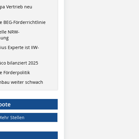
pa Vertrieb neu
 BEG-Förderrichtlinie
elle NRW-
nung
ius Experte ist IIW-
co bilanziert 2025
 Förderpolitik
hbau weiter schwach
bote
Mehr Stellen