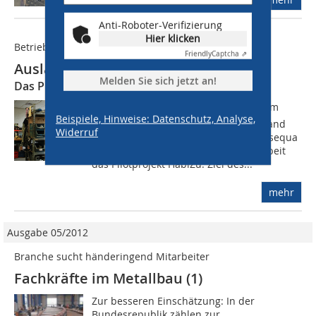
Anti-Roboter-Verifizierung
Hier klicken
Betriebsmanagement
Friendly
Captcha ⇗
Ausländische Fachkräfte gewinnen
Melden Sie sich jetzt an!
Das Programm HabiZu
Handwerk bietet Zukunft  unter diesem
Beispiele, Hinweise: Datenschutz, Analyse,
Motto starteten 2020 der Zentralverband
Widerruf
des Deutschen Handwerks (ZDH), die sequa
GmbH und die Bundesagentur für Arbeit
das Pilotprojekt HabiZu. Ziel des...
mehr
Ausgabe 05/2012
Branche sucht händeringend Mitarbeiter
Fachkräfte im Metallbau (1)
Zur besseren Einschätzung: In der
Bundesrepublik zählen zur