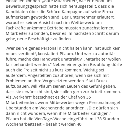
einstellen können. „Gute Mitarbeiter“, wie er betont. Im
Bewerbungsgespräch hätte sich herausgestellt, dass die
Kandidaten über die Schüco-Kampagne auf seine Firma
aufmerksam geworden sind. Der Unternehmer erläutert,
worauf es seiner Ansicht nach im Wettbewerb um
Fachkräfte ankommt: Betriebe müssten zunächst lernen,
Mitarbeiter zu binden, bevor es im nächsten Schritt darum
gehe, neue Beschäftigte zu finden.
„Wer sein eigenes Personal nicht halten kann, hat auch kein
neues verdient“, konstatiert Pflaum. Und wer zu autoritär
führe, mache das Handwerk unattraktiv. „Mitarbeiter wollen
fair behandelt werden.“ Neben einer guten Bezahlung dürfe
auch die Freizeit nicht zu kurz kommen. Wichtig sei
außerdem, Angestellten zuzuhören, wenn sie sich mit
Problemen an ihre Vorgesetzten wenden. Statt Druck
aufzubauen, will Pflaum seinen Leuten das Gefühl geben,
dass sie erwünscht sind, sie sollen gern zur Arbeit kommen.
Als „verkehrt“ bezeichnet es der Chef von 35
Mitarbeitenden, wenn Mitbewerber wegen Personalmangel
Überstunden am Wochenende anordnen. „Die dürfen sich
dann nicht wundern, wenn ihre Mitarbeiter kündigen.“
Pflaum hat die Vier-Tage-Woche eingeführt, mit 38 Stunden
Wochenarbeitszeit – bezahlt werden 40.