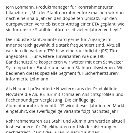
Jörn Lohmann, Produktmanager für Rohrrahmentüren,
bilanzierte: „Mit der Stahlrohrrahmentüre machen wir nun
nach eineinhalb Jahren den doppelten Umsatz. Für den
europaweiten Vertrieb ist der Antrag einer ETA geplant, wie
sie für unsere Stahlblechtüren seit vielen Jahren vorliegt.“
Die robuste Stahlvariante wird gerne für Zugänge im
Innenbereich gewählt, die stark frequentiert sind. Aktuell
werden die Variante T30 bzw. eine rauchdichte (RS) Türe
angeboten. „Für weitere Türvarianten wie die T90
Bandschutztüre kooperieren wir weiter mit dem Schweizer
Systempartner Forster und seinen Stahlprofilsystemen. Wir
bedienen dieses spezielle Segment für Sicherheitstüren“,
informierte Lohmann.
Als Neuheit präsentierte Novoferm aus der Produktlinie
NovoFire die Alu RS Tür mit schmalen Ansichtsprofilen und
flächenbündiger Verglasung. Die einflügelige
Aluminiumrohrrahmentür RS wird dieses Jahr in den Markt
eingeführt, die zweiflügelige Variante folgt nächstes Jahr.
Rohrrahmentüren aus Stahl und Aluminium werden aktuell
insbesondere für Objektbauten und Modernisierungen
nachgefragt. Damit die Türen in Bezug auf den