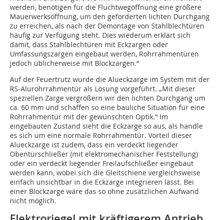
werden, benötigen für die Fluchtwegöffnung eine größere
Mauerwerksöffnung, um den geforderten lichten Durchgang
zu erreichen, als nach der Demontage von Stahlblechtüren
häufig zur Verfügung steht. Dies wiederum erklärt sich
damit, dass Stahlblechtüren mit Eckzargen oder
Umfassungszargen eingebaut werden, Rohrrahmentüren
jedoch üblicherweise mit Blockzargen.“
Auf der Feuertrutz wurde die Alueckzarge im System mit der
RS-Alurohrrahmentür als Lösung vorgeführt. „Mit dieser
speziellen Zarge vergrößern wir den lichten Durchgang um
ca. 60 mm und schaffen so eine bauliche Situation für eine
Rohrrahmentür mit der gewünschten Optik.“ Im
eingebauten Zustand sieht die Eckzarge so aus, als handle
es sich um eine normale Rohrrahmentür. Vorteil dieser
Alueckzarge ist zudem, dass ein verdeckt liegender
Obentürschließer (mit elektromechanischer Feststellung)
oder ein verdeckt liegender Freilaufschließer eingebaut
werden kann, wobei sich die Gleitschiene vergleichsweise
einfach unsichtbar in die Eckzarge integrieren lässt. Bei
einer Blockzarge wäre das so ohne zusätzlichen Aufwand
nicht möglich.
Elektroriegel mit kräftigerem ­Antrieb