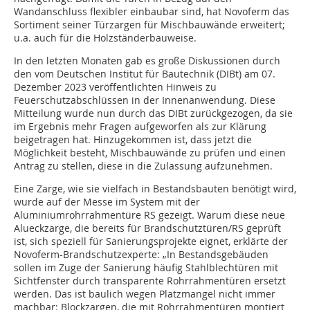
Wandanschluss flexibler einbaubar sind, hat Novoferm das
Sortiment seiner Türzargen für Mischbauwände erweitert;
u.a. auch für die Holzständerbauweise.
In den letzten Monaten gab es große Diskussionen durch
den vom Deutschen Institut für Bautechnik (DIBt) am 07.
Dezember 2023 veröffentlichten Hinweis zu
Feuerschutzabschlüssen in der Innenanwendung. Diese
Mitteilung wurde nun durch das DIBt zurückgezogen, da sie
im Ergebnis mehr Fragen aufgeworfen als zur Klärung
beigetragen hat. Hinzugekommen ist, dass jetzt die
Möglichkeit besteht, Mischbauwände zu prüfen und einen
Antrag zu stellen, diese in die Zulassung aufzunehmen.
Eine Zarge, wie sie vielfach in Bestandsbauten benötigt wird,
wurde auf der Messe im System mit der
Aluminiumrohrrahmentüre RS gezeigt. Warum diese neue
Alueckzarge, die bereits für Brandschutztüren/RS geprüft
ist, sich speziell für Sanierungsprojekte eignet, erklärte der
Novoferm-Brandschutzexperte: „In Bestandsgebäuden
sollen im Zuge der Sanierung häufig Stahlblechtüren mit
Sichtfenster durch transparente Rohrrahmentüren ersetzt
werden. Das ist baulich wegen Platzmangel nicht immer
machbar: Blockzargen, die mit Rohrrahmentüren montiert