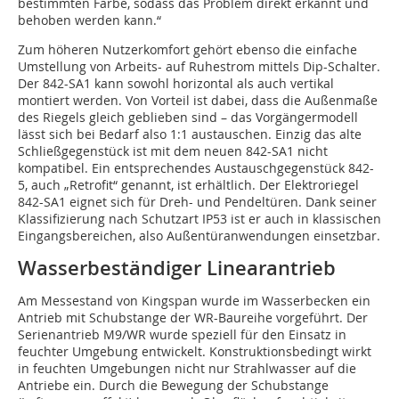
bestimmten Farbe, sodass das Problem direkt erkannt und
behoben werden kann.“
Zum höheren Nutzerkomfort gehört ebenso die einfache
Umstellung von Arbeits- auf Ruhestrom mittels Dip-Schalter.
Der 842-SA1 kann sowohl horizontal als auch vertikal
montiert werden. Von Vorteil ist dabei, dass die Außenmaße
des Riegels gleich geblieben sind – das Vorgängermodell
lässt sich bei Bedarf also 1:1 austauschen. Einzig das alte
Schließgegenstück ist mit dem neuen 842-SA1 nicht
kompatibel. Ein entsprechendes Austauschgegenstück 842-
5, auch „Retrofit“ genannt, ist erhältlich. Der Elektroriegel
842-SA1 eignet sich für Dreh- und Pendeltüren. Dank seiner
Klassifizierung nach Schutzart IP53 ist er auch in klassischen
Eingangsbereichen, also Außentüranwendungen einsetzbar.
Wasserbeständiger Linearantrieb
Am Messestand von Kingspan wurde im Wasserbecken ein
Antrieb mit Schubstange der WR-Baureihe vorgeführt. Der
Serienantrieb M9/WR wurde speziell für den Einsatz in
feuchter Umgebung entwickelt. Konstruktionsbedingt wirkt
in feuchten Umgebungen nicht nur Strahlwasser auf die
Antriebe ein. Durch die Bewegung der Schubstange