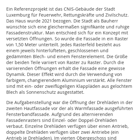
Ein Referenzprojekt ist das CNIS-Gebäude der Stadt
Luxemburg für Feuerwehr, Rettungskräfte und Zivilschutz.
Das Haus wurde 2021 bezogen. Die Stadt als Bauherr
wünschte sich eine gleichermaßen signifikante und ruhige
Fassadenstruktur. Man entschied sich für ein Konzept mit
versetzten Öffnungen. So wurde die Fassade in ein Raster
von 1,50 Meter unterteilt. Jedes Rasterfeld besteht aus
einem jeweils hinterlüfteten, geschlossenen und
gedämmten Blech- und einem Fensterelement. Die Größe
der beiden Teile variiert von Raster zu Raster. Durch die
variierenden Öffnungen erhält die Fassade eine gewisse
Dynamik. Dieser Effekt wird durch die Verwendung von
farbigem, changierendem Aluminium verstärkt. Alle Fenster
sind mit ein- oder zweiflügeligen Klappläden aus gelochtem
Blech als Sonnenschutz ausgestattet.
Die Aufgabenstellung war die Öffnung der Drehläden in der
zweiten Hautfassade vor der als Warmfassade ausgeführten
Fensterbandfassade. Aufgrund des alternierenden
Fassadenrasters sind Einzel- oder Doppel-Drehläden
verbaut. Einzelne Drehläden verfügen über einen Antrieb,
doppelte Drehläden verfügen über zwei Antriebe (ein
Antrieb je Drehladen). Im vierten Obergeschoss sind