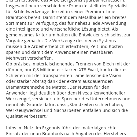
Insgesamt neun verschiedene Produkte stellt der Spezialist
für Schleifwerkzeuge derzeit in seiner Premium-Linie
Braintools bereit. Damit steht dem Metallbauer ein breites
Sortiment zur Verfügung, das für nahezu jede Anwendung
eine intelligente und wirtschaftliche Lösung bietet. Als
gemeinsames Kriterium hatten die Entwickler sich selbst zur
Vorgabe gemacht: Die Werkzeuge des neuen Systems
müssen die Arbeit erheblich erleichtern, Zeit und Kosten
sparen und damit dem Anwender einen messbaren
Mehrwert verschaffen.
Ob präzises, materialschonendes Trennen von Blech mit der
dünnen, nur 0,8 Millimeter starken XT8 Exact, kontrolliertes
Schleifen mit der transparenten Lamellenscheibe Vision
oder starker Abtrag dank der extrem ausdauernden
Diamanttrennscheibe Matrix: „Der Nutzen für den
Anwender liegt deutlich über dem Niveau konventioneller
Werkzeuge“, versichert ein Sprecher des Unternehmens und
nennt als Gründe dafür, dass „Standzeiten sich erhöhen,
Werkzeugwechsel und Nacharbeiten entfallen und sich die
Qualität verbessert.“
Infos im Netz. Im Ergebnis führt der materialgerechte
Einsatz der neun Braintools nach Angaben des Herstellers