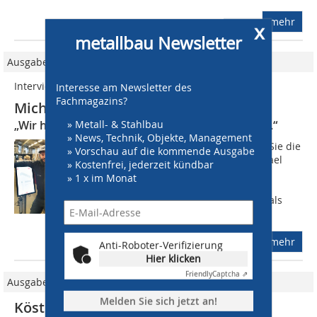
mehr
x
metallbau Newsletter
Ausgabe 12/2021
Interview
Interesse am Newsletter des
Fachmagazins?
Michael Jooss, Bulmer Metallbau
» Metall- & Stahlbau
„Wir haben das Lager zunächst mal zentralisiert.“
» News, Technik, Objekte, Management
metallbau: Was war der Anlass, dass Sie die
» Vorschau auf die kommende Ausgabe
Lagerhaltung verändert haben? Michael
» Kostenfrei, jederzeit kündbar
Jooss: Da wir als Metallbauer in der
» 1 x im Monat
Herstellung und Montage von
Bauelementen aus Aluminium sowie als
Schlosserei im...
mehr
Anti-Roboter-Verifizierung
Hier klicken
Friendly
Captcha ⇗
Ausgabe 11/2022
Melden Sie sich jetzt an!
Köster investiert 100.000 Euro