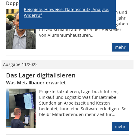
Doppelte Türenkapazität nach Optimierung
Beispiele, Hinweise: Datenschutz, Analyse,
Mit einer Produktion von 15.000 Türen und
Widerruf
einem Umsatz von ca. 34 Mio. Euro im Jahr
2021 hat sich Köster nach eigenen Angaben
in Deutschland auf Platz 3 der Hersteller
von Aluminiumhaustüren...
mehr
Ausgabe 11/2022
Das Lager digitalisieren
Was Metallbauer erwartet
Projekte kalkulieren, Lagerbuch führen,
Einkauf und Logistik: Was für Betriebe
Stunden an Arbeitszeit und Kosten
bedeutet, kann eine Software erledigen. So
bleibt Mitarbeitenden mehr Zeit für...
mehr