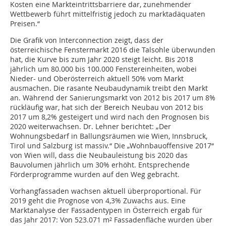
Kosten eine Markteintrittsbarriere dar, zunehmender
Wettbewerb führt mittelfristig jedoch zu marktadäquaten
Preisen.“
Die Grafik von Interconnection zeigt, dass der
österreichische Fenstermarkt 2016 die Talsohle überwunden
hat, die Kurve bis zum Jahr 2020 steigt leicht. Bis 2018
jährlich um 80.000 bis 100.000 Fenstereinheiten, wobei
Nieder- und Oberösterreich aktuell 50% vom Markt
ausmachen. Die rasante Neubaudynamik treibt den Markt
an. Während der Sanierungsmarkt von 2012 bis 2017 um 8%
rückläufig war, hat sich der Bereich Neubau von 2012 bis
2017 um 8,2% gesteigert und wird nach den Prognosen bis
2020 weiterwachsen. Dr. Lehner berichtet: „Der
Wohnungsbedarf in Ballungsräumen wie Wien, Innsbruck,
Tirol und Salzburg ist massiv.“ Die „Wohnbauoffensive 2017“
von Wien will, dass die Neubauleistung bis 2020 das
Bauvolumen jährlich um 30% erhöht. Entsprechende
Förderprogramme wurden auf den Weg gebracht.
Vorhangfassaden wachsen aktuell überproportional. Für
2019 geht die Prognose von 4,3% Zuwachs aus. Eine
Marktanalyse der Fassadentypen in Österreich ergab für
das Jahr 2017: Von 523.071 m² Fassadenfläche wurden über