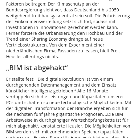
Faktoren beitragen: Der Klimaschutzplan der
Bundesregierung sieht vor, dass Deutschland bis 2050
weitgehend treibhausgasneutral sein soll. Die Polarisierung
der Einkommensverteilung setzt sich fort, sodass mit
Investitionen in Innovationen gerechnet werden kann.
Ferner forciere die Urbanisierung den Hochbau und der
Trend einer Sharing Economy dränge auf neue
Vertriebsstrukturen. Von dem Experiment einer
niederländischen Firma, Fassaden zu leasen, hielt Prof.
Heusler allerdings nichts.
„BIM ist abgehakt“
Er stellte fest: „Die digitale Revolution ist von einem
durchgehenden Datenmanagement und dem Einsatz
künstlicher Intelligenz getrieben.“ Alle 16 Monate
verdoppeln sich die Leistungen und Kapazitäten unserer
PCs und schaffen so neue technologische Möglichkeiten. Mit
der digitalen Transformation der Branche ergeben sich für
die nächsten fünf Jahre gigantische Prognosen. „Die BIM
Arbeitsweise in durchgängiger Wertschöpfungskette ist für
mich abgehakt“, konstatierte Heusler. Die Möglichkeiten von
BIM werden sich mit zunehmenden Speicherkapazitäten
verbessern. „Es wird Raum für Handwerk bleiben, aber die