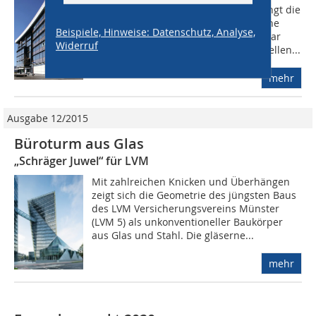
erneut anschwellenden Pandemie klingt die
Meldung plausibel. Das österreichische
Beispiele, Hinweise: Datenschutz, Analyse,
Marktforschungsinstitut Branchenradar
Widerruf
hatte die Ergebnisse der damals aktuellen...
mehr
Ausgabe 12/2015
Büroturm aus Glas
„Schräger Juwel“ für LVM
Mit zahlreichen Knicken und Überhängen
zeigt sich die Geometrie des jüngsten Baus
des LVM Versicherungsvereins Münster
(LVM 5) als unkonventioneller Baukörper
aus Glas und Stahl. Die gläserne...
mehr