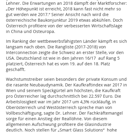
Lehner. Die Erwartungen an 2018 dämpft der Marktforscher:
„Der Höhepunkt ist erreicht, 2018 kann fast nicht mehr so
gut werden wie 2017.“ Seiner Ansicht nach wird die
österreichische Baukonjunktur 2019 etwas abkühlen. Doch
Österreich profitiere von der verbesserten Wirtschaftslage
in China und Osteuropa.
Im Ranking der wettbewerbsfähigsten Länder kämpft es sich
langsam nach oben. Die Rangliste (2017-2018) von
Interconnection zeigte die Schweiz an erster Stelle, vor den
USA. Deutschland ist wie in den Jahren 16/17 auf Rang 5
platziert, Österreich hat es vom 19. auf den 18. Platz
geschafft.
Wachstumstreiber seien besonders der private Konsum und
die rasante Neubaudynamik. Der Kaufkraftindex war 2017 in
Wien und seinem Speckgürtel am höchsten, die Kaufkraft
pro Österreicher lag durchschnittlich bei 22.597 Euro. Die
Arbeitslosigkeit war im Jahr 2017 um 4,3% rückläufig, in
Oberösterreich und Westösterreich spreche man von
Vollbeschäftigung, sagte Dr. Lehner. Der Fachkräftemangel
sorge für einen Anstieg der Reallöhne. Von diesem
allgemeinen Aufschwung profitiere die Glasindustrie
deutlich. Noch stellen für „Smart Glass Solutions“ hohe