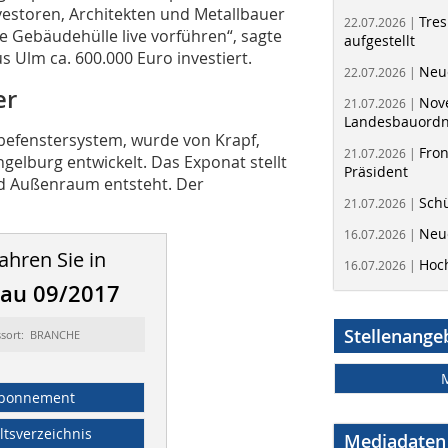
nvestoren, Architekten und Metallbauer
Tres
22.07.2026 |
 Gebäudehülle live vorführen“, sagte
aufgestellt
 Ulm ca. 600.000 Euro investiert.
Neue
22.07.2026 |
er
Nov
21.07.2026 |
Landesbauord
iebefenstersystem, wurde von Krapf,
Fron
21.07.2026 |
elburg entwickelt. Das Exponat stellt
Präsident
nd Außenraum entsteht. Der
Schü
21.07.2026 |
Neue
16.07.2026 |
ahren Sie in
Hoc
16.07.2026 |
bau 09/2017
Stellenange
ssort: BRANCHE
bonnement
ltsverzeichnis
Mediadaten