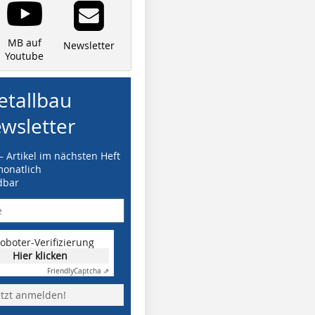
MB auf
Newsletter
Youtube
tallbau
wsletter
– Artikel im nächsten Heft
monatlich
dbar
oboter-Verifizierung
Hier klicken
Friendly
Captcha ⇗
etzt anmelden!