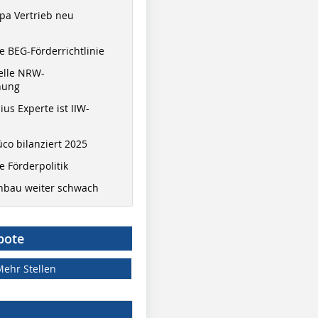
pa Vertrieb neu
 BEG-Förderrichtlinie
elle NRW-
nung
ius Experte ist IIW-
co bilanziert 2025
 Förderpolitik
hbau weiter schwach
bote
Mehr Stellen