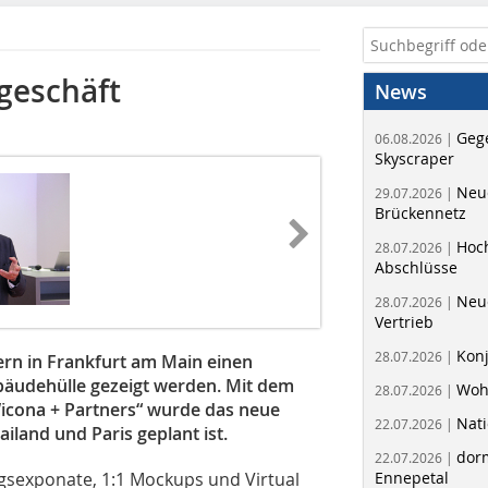
geschäft
News
Geg
06.08.2026 |
Skyscraper
Neue
29.07.2026 |
Brückennetz
Hoc
28.07.2026 |
Abschlüsse
Neu
28.07.2026 |
Vertrieb
Kon
28.07.2026 |
rn in Frankfurt am Main einen
äudehülle gezeigt werden. Mit dem
Woh
28.07.2026 |
icona + Partners“ wurde das neue
Nati
22.07.2026 |
land und Paris geplant ist.
dorm
22.07.2026 |
gsexponate, 1:1 Mockups und Virtual
Ennepetal