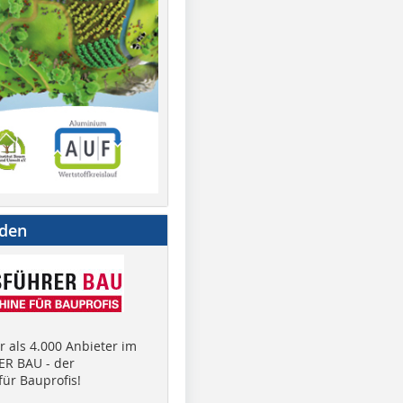
nden
 als 4.000 Anbieter im
R BAU - der
ür Bauprofis!