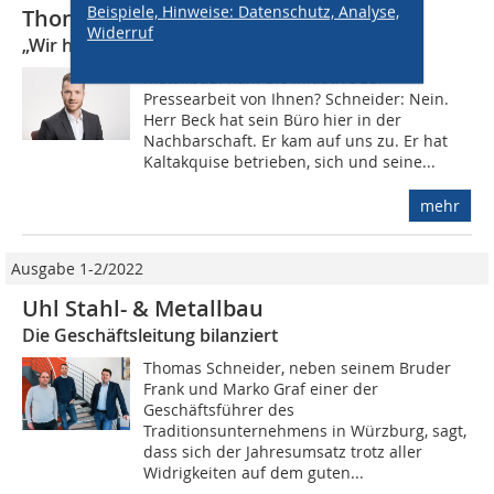
Beispiele, Hinweise: Datenschutz, Analyse,
Thomas Schneider von Uhl Metallbau
Widerruf
„Wir haben eine Presseagentur engagiert.“
metallbau: Kam die Initiative zur
Pressearbeit von Ihnen? Schneider: Nein.
Herr Beck hat sein Büro hier in der
Nachbarschaft. Er kam auf uns zu. Er hat
Kaltakquise betrieben, sich und seine...
mehr
Ausgabe 1-2/2022
Uhl Stahl- & Metallbau
Die Geschäftsleitung bilanziert
Thomas Schneider, neben seinem Bruder
Frank und Marko Graf einer der
Geschäftsführer des
Traditionsunternehmens in Würzburg, sagt,
dass sich der Jahresumsatz trotz aller
Widrigkeiten auf dem guten...