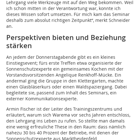
Lehrgang viele Werkzeuge mit auf den Weg bekommen. Weil
ich schon mitten in der Verantwortung war, konnte ich
dieses Wissen sofort umsetzen. Für mich kam das Seminar
deshalb zum absolut richtigen Zeitpunkt“, merkt Schneider
an.
Perspektiven bieten und Beziehung
stärken
An jedem der Donnerstagabende gibt es ein kleines
Einstiegsevent; fürs erste Treffen etwa organisierte der
Sonnenschutzexperte ein gemeinsames Kochen mit der
Vorstandsvorsitzenden Angelique Renkhoff-Mücke. Ein
andermal ging die Gruppe in den Klettergarten, machte
einen Glasbläserkurs oder einen Waldspaziergang. Dabei
begleitete sie, passend zum Inhalt des Seminars, ein
externer Kommunikationsexperte.
Armin Fischer ist der Leiter des Trainingszentrums und
erläutert, warum sich Warema vor sechs Jahren entschloss,
den Lehrgang ins Leben zu rufen. So stellte man damals
eine wenig erfreuliche These in den Raum: dass nämlich
nahezu 30 bis 40 Prozent der Betriebe, mit denen der
Sonnenschutzexperte aus Marktheidenfeld