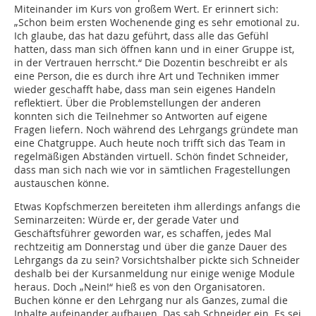
Miteinander im Kurs von großem Wert. Er erinnert sich:
„Schon beim ersten Wochenende ging es sehr emotional zu.
Ich glaube, das hat dazu geführt, dass alle das Gefühl
hatten, dass man sich öffnen kann und in einer Gruppe ist,
in der Vertrauen herrscht.“ Die Dozentin beschreibt er als
eine Person, die es durch ihre Art und Techniken immer
wieder geschafft habe, dass man sein eigenes Handeln
reflektiert. Über die Problemstellungen der anderen
konnten sich die Teilnehmer so Antworten auf eigene
Fragen liefern. Noch während des Lehrgangs gründete man
eine Chatgruppe. Auch heute noch trifft sich das Team in
regelmäßigen Abständen virtuell. Schön findet Schneider,
dass man sich nach wie vor in sämtlichen Fragestellungen
austauschen könne.
Etwas Kopfschmerzen bereiteten ihm allerdings anfangs die
Seminarzeiten: Würde er, der gerade Vater und
Geschäftsführer geworden war, es schaffen, jedes Mal
rechtzeitig am Donnerstag und über die ganze Dauer des
Lehrgangs da zu sein? Vorsichtshalber pickte sich Schneider
deshalb bei der Kursanmeldung nur einige wenige Module
heraus. Doch „Nein!“ hieß es von den Organisatoren.
Buchen könne er den Lehrgang nur als Ganzes, zumal die
Inhalte aufeinander aufbauen. Das sah Schneider ein. Es sei