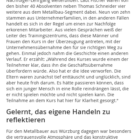
Nachfolger-Lehrgang weiterbilden. Laut Fischer waren von
den bisher 40 Absolventen neben Thomas Schneider vier
weitere aus dem Metallbau-Segment dabei. Neun von zehn
stammen aus Unternehmerfamilien, in den anderen Fällen
handelt es sich in der Regel um einen zur Nachfolge
erkorenen Mitarbeiter. Aus vielen Gesprächen weiß der
Leiter des Trainingszentrums, dass diese Männer und
Frauen den Kurs in der Überzeugung antreten, mit der
Unternehmensübernahme den für sie richtigen Weg zu
gehen. Einmal jedoch nahm die Geschichte einen anderen
Verlauf. Er erzählt: „Während des Kurses wurde einem der
Teilnehmer klar, dass ihn die Geschäftsübernahme
überfordern würde. Also hat er die Idee verworfen. Die
Eltern waren zunächst tief enttäuscht und unglücklich, sind
aber heute froh darum. Es hätte passieren können, dass
sich ein junger Mensch in eine Rolle reindrängen lässt, die
er nicht spielen möchte und nicht spielen kann. Die
Teilnahme an dem Kurs hat hier für Klarheit gesorgt.“
Gelernt, das eigene Handeln zu
reflektieren
Für den Metallbauer aus Würzburg dagegen war besonders
die vertrauensvolle Atmosphäre und das konstruktive