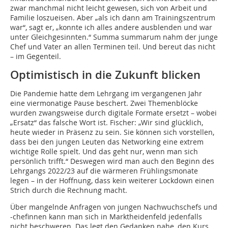
zwar manchmal nicht leicht gewesen, sich von Arbeit und
Familie loszueisen. Aber „als ich dann am Trainingszentrum
war“, sagt er, „konnte ich alles andere ausblenden und war
unter Gleichgesinnten.“ Summa summarum nahm der junge
Chef und Vater an allen Terminen teil. Und bereut das nicht
– im Gegenteil.
Optimistisch in die Zukunft blicken
Die Pandemie hatte dem Lehrgang im vergangenen Jahr
eine viermonatige Pause beschert. Zwei Themenblöcke
wurden zwangsweise durch digitale Formate ersetzt – wobei
„Ersatz“ das falsche Wort ist. Fischer: „Wir sind glücklich,
heute wieder in Präsenz zu sein. Sie können sich vorstellen,
dass bei den jungen Leuten das Networking eine extrem
wichtige Rolle spielt. Und das geht nur, wenn man sich
persönlich trifft.“ Deswegen wird man auch den Beginn des
Lehrgangs 2022/23 auf die wärmeren Frühlingsmonate
legen – in der Hoffnung, dass kein weiterer Lockdown einen
Strich durch die Rechnung macht.
Über mangelnde Anfragen von jungen Nachwuchschefs und
-chefinnen kann man sich in Marktheidenfeld jedenfalls
nicht beschweren. Das legt den Gedanken nahe, den Kurs