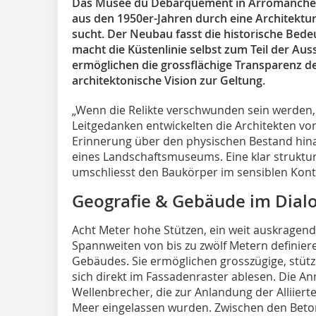
Das Musée du Débarquement in Arromanches-
aus den 1950er-Jahren durch eine Architektur
sucht. Der Neubau fasst die historische Bede
macht die Küstenlinie selbst zum Teil der Aus
ermöglichen die grossflächige Transparenz d
architektonische Vision zur Geltung.
„Wenn die Relikte verschwunden sein werden,
Leitgedanken entwickelten die Architekten von
Erinnerung über den physischen Bestand hina
eines Landschaftsmuseums. Eine klar struktu
umschliesst den Baukörper im sensiblen Kont
Geografie & Gebäude im Dial
Acht Meter hohe Stützen, ein weit auskragen
Spannweiten von bis zu zwölf Metern definier
Gebäudes. Sie ermöglichen grosszügige, stütz
sich direkt im Fassadenraster ablesen. Die A
Wellenbrecher, die zur Anlandung der Alliiert
Meer eingelassen wurden. Zwischen den Beto