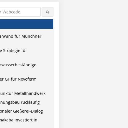
enwind für Münchner
 Strategie für
hwasserbeständige
er GF für Novoferm
Antoine Cardi, Frankreich
Antoine Cardi, Frankreich
Antoine Ca
junktur Metallhandwerk
nungsbau rückläufig
onaler Gießerei-Dialog
akaba investiert in