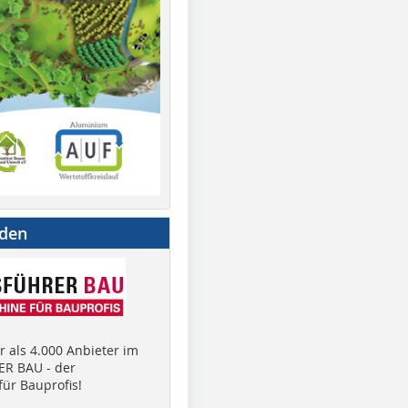
nden
 als 4.000 Anbieter im
R BAU - der
ür Bauprofis!