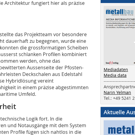
e Architektur fungiert hier als präzise
stellte das Projektteam vor besondere
ht dauerhaft zu begegnen, wurde eine
So konnten die grossformatigen Scheiben
äusserst schlanken Profilen kombiniert
ernommen werden, ohne das
 bewitterten Aussenseite der Pfosten-
Mediadaten
ährleisten Deckschalen aus Edelstahl
Media data
ese Hybridlösung vereint
--------------------
Ansprechpartne
ähigkeit in einem präzise abgestimmten
Narin Yelman
aritime Umfeld.
Tel.: +49 5241 
rheit
Aktuelle Au
technische Logik fort. In die
üren und Notausgänge mit dem System
ten Profile fügen sich nahtlos in die