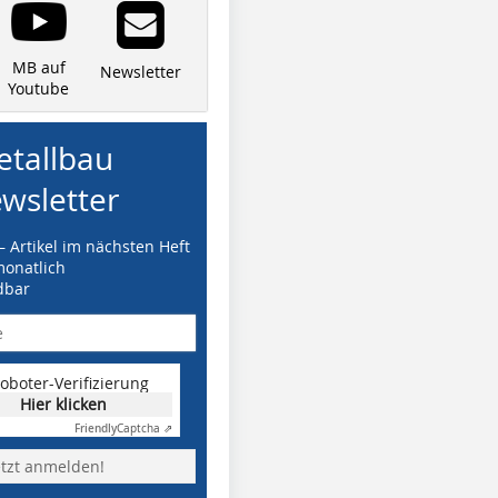
MB auf
Newsletter
Youtube
tallbau
wsletter
– Artikel im nächsten Heft
monatlich
dbar
oboter-Verifizierung
Hier klicken
Friendly
Captcha ⇗
etzt anmelden!