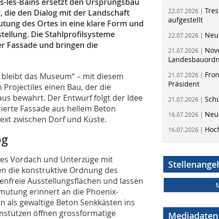
les-Bains ersetzt den Ursprungsbau
Tres
22.07.2026 |
, die den Dialog mit der Landschaft
aufgestellt
utung des Ortes in eine klare Form und
stellung. Die Stahlprofilsysteme
Neue
22.07.2026 |
er Fassade und bringen die
Nov
21.07.2026 |
Landesbauord
Fron
 bleibt das Museum“ – mit diesem
21.07.2026 |
Präsident
 Projectiles einen Bau, der die
us bewahrt. Der Entwurf folgt der Idee
Schü
21.07.2026 |
rierte Fassade aus hellem Beton
Neue
16.07.2026 |
ext zwischen Dorf und Küste.
Hoc
16.07.2026 |
og
des Vordach und Unterzüge mit
Stellenange
en die konstruktive Ordnung des
enfreie Ausstellungsflächen und lassen
nmutung erinnert an die Phoenix-
en als gewaltige Beton Senkkästen ins
nstützen öffnen grossformatige
Mediadaten