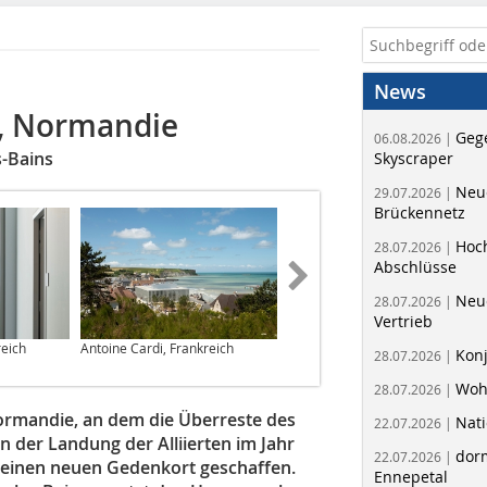
News
, Normandie
Geg
06.08.2026 |
s-Bains
Skyscraper
Neue
29.07.2026 |
Brückennetz
Hoc
28.07.2026 |
Abschlüsse
Neu
28.07.2026 |
Vertrieb
reich
Antoine Cardi, Frankreich
Antoine Cardi, Frankreich
Kon
28.07.2026 |
Woh
28.07.2026 |
ormandie, an dem die Überreste des
Nati
22.07.2026 |
n der Landung der Alliierten im Jahr
dorm
22.07.2026 |
s einen neuen Gedenkort geschaffen.
Ennepetal