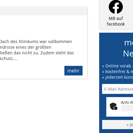
MB auf
facebook
me
 Dach des Klinikums war vollkommen
ndrisse eines der größten
Ne
ießen das nicht zu. Zudem steht das
chutz....
» Online vorab 
mehr
» kostenfrei & 
» jederzeit kün
Anti-R
» J