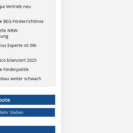
pa Vertrieb neu
 BEG-Förderrichtlinie
elle NRW-
nung
ius Experte ist IIW-
co bilanziert 2025
 Förderpolitik
hbau weiter schwach
bote
Mehr Stellen