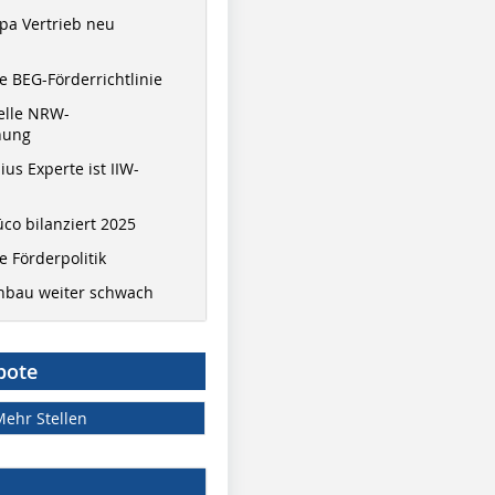
pa Vertrieb neu
 BEG-Förderrichtlinie
elle NRW-
nung
ius Experte ist IIW-
co bilanziert 2025
 Förderpolitik
hbau weiter schwach
bote
Mehr Stellen