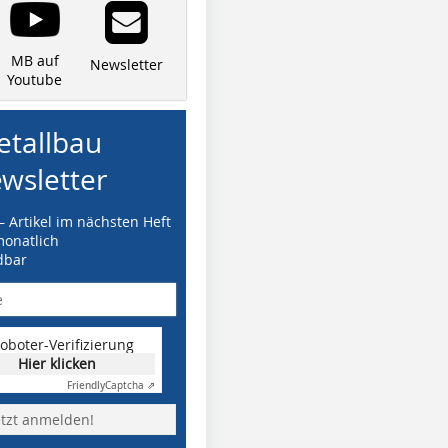
MB auf
Newsletter
Youtube
tallbau
wsletter
– Artikel im nächsten Heft
monatlich
dbar
oboter-Verifizierung
Hier klicken
Friendly
Captcha ⇗
etzt anmelden!