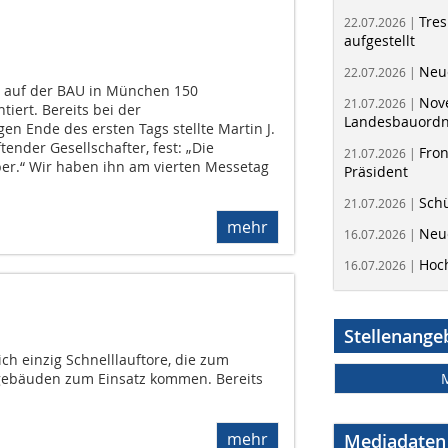
Tres
22.07.2026 |
aufgestellt
Neue
22.07.2026 |
 auf der BAU in München 150
Nov
21.07.2026 |
iert. Bereits bei der
Landesbauord
n Ende des ersten Tags stellte Martin J.
ender Gesellschafter, fest: „Die
Fron
21.07.2026 |
er.“ Wir haben ihn am vierten Messetag
Präsident
.
Schü
21.07.2026 |
mehr
Neue
16.07.2026 |
Hoc
16.07.2026 |
Stellenange
ch einzig Schnelllauftore, die zum
kgebäuden zum Einsatz kommen. Bereits
mehr
Mediadaten