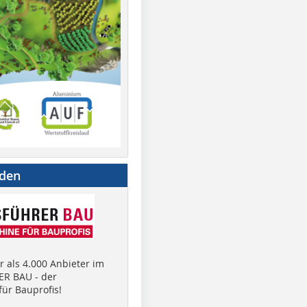
nden
 als 4.000 Anbieter im
R BAU - der
ür Bauprofis!