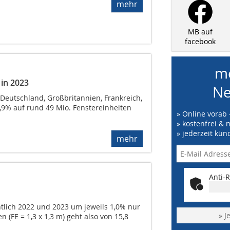
mehr
MB auf
facebook
me
 in 2023
Ne
Deutschland, Großbritannien, Frankreich,
9,9% auf rund 49 Mio. Fenstereinheiten
» Online vorab 
» kostenfrei & 
» jederzeit kün
mehr
Anti-R
tlich 2022 und 2023 um jeweils 1,0% nur
» J
 (FE = 1,3 x 1,3 m) geht also von 15,8