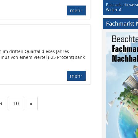
Beispiele, Hinweis
mehr
Widerruf
Fachmarkt N
 im dritten Quartal dieses Jahres
nus von einem Viertel (-25 Prozent) sank
mehr
9
10
»