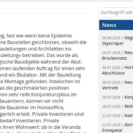
News
g, fast wie wenn keine Epidemie
Geg
06.08.2026 |
ne Baustellen geschlossen, obwohl die
Skyscraper
auleitungen und Architekten ins
Neue
29.07.2026 |
leitung» betrieben. Das wurde als
Brückennetz
ische Bauobjekte während der Akut-
Hoc
einen laufenden Auftrag für einen sehr
28.07.2026 |
Abschlüsse
nd ein Blutlabor. Mit der Bauleitung
nde Montage gefunden. Inzwischen ist
Neu
28.07.2026 |
das die geschmälerten positiven
Vertrieb
hon sehr reife Konjunkturzyklus im
Kon
28.07.2026 |
Bauämtern, können wir nicht
Woh
28.07.2026 |
die Bauämter im Homeoffice,
rlich erteilt. Private Investoren sind
Nati
22.07.2026 |
nbedarf investieren. Private
dorm
22.07.2026 |
n ihren Wohnwert: ob in die Veranda
Ennepetal