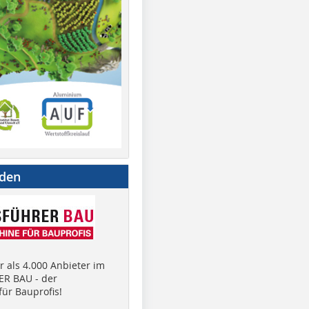
nden
 als 4.000 Anbieter im
R BAU - der
ür Bauprofis!