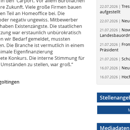
 in den Carport. Vor allem Büroflächen
Tres
e Zukunft. Viele große Firmen bauen
22.07.2026 |
aufgestellt
n Teil an Homeoffice bei. Die
 oder negativ ungewiss. Mitbewerber
Neue
22.07.2026 |
haben Existenzängste. Die staatlichen
Nov
21.07.2026 |
tzung war erstaunlich unbürokratisch
Landesbauord
ten wir Bedarf gemeldet, mussten
Fron
n. Die Branche ist vermutlich in einem
21.07.2026 |
Präsident
nimale Eigenfinanzierung
dnete Konkurs. Die interne Stimmung für
Schü
21.07.2026 |
 Umständen zu stellen, war groß.“
Neue
16.07.2026 |
Hoc
16.07.2026 |
goltingen
Stellenange
Mediadaten