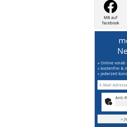
MB auf
facebook
me
Ne
» Online vorab 
» kostenfrei & 
» jederzeit kün
Anti-R
» J