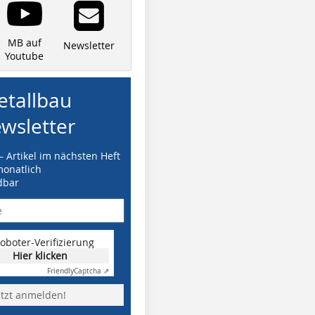
MB auf
Newsletter
Youtube
tallbau
wsletter
– Artikel im nächsten Heft
monatlich
dbar
oboter-Verifizierung
Hier klicken
Friendly
Captcha ⇗
etzt anmelden!