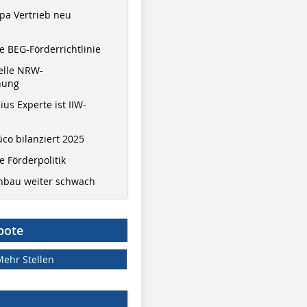
pa Vertrieb neu
 BEG-Förderrichtlinie
elle NRW-
nung
ius Experte ist IIW-
co bilanziert 2025
 Förderpolitik
hbau weiter schwach
bote
Mehr Stellen