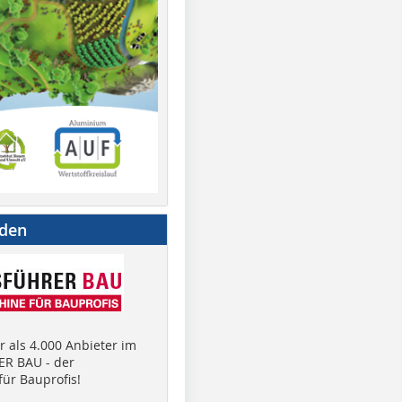
nden
 als 4.000 Anbieter im
R BAU - der
ür Bauprofis!