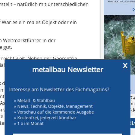
tellt – natürlich mit unterschiedlichen
 War es ein reales Objekt oder ein
en Weltmarktführer in der
 gut.
 reicht weit. Neben der Geometrie
x
l und vieles mehr integriert werden.
metallbau Newsletter
k des Projektmanagements aus Kosten,
Interesse am Newsletter des Fachmagazins?
 in unterschiedlich hoher Ausprägung
nte war für uns unter anderem ein
zur Ausgabe 7-
» Metall- & Stahlbau
 Aspekt der Ressourcen ist dann kurze
Bestellen Sie 
» News, Technik, Objekte, Management
n wir damit unsere Ressourcenplanung
als Einzelheft,
» Vorschau auf die kommende Ausgabe
die Kostenverfolgung mit
» Kostenfrei, jederzeit kündbar
ensicherheit bis zum Ende des
Social Medi
» 1 x im Monat