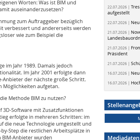
n eigenen Worten: Was ist BIM und
Tres
22.07.2026 |
h damit auseinanderzusetzen?
aufgestellt
immung zum Auftraggeber bezüglich
Neue
22.07.2026 |
eit verbessert und andererseits werden
Nov
21.07.2026 |
sloser wie zum Beispiel die
Landesbauord
Fron
21.07.2026 |
Präsident
Schü
21.07.2026 |
ge im Jahr 1989. Damals jedoch
ionalität. Im Jahr 2001 erfolgte dann
Neue
16.07.2026 |
-Anbieter der nächste große Schritt.
Hoc
16.07.2026 |
n Möglichkeiten aufgetan.
 die Methode BIM zu nutzen?
Stellenange
f 3D-Software mit Zusatzfunktionen
eg erfolgte in mehreren Schritten: im
uf die neue Technologie umgestellt und
-by-Step die restlichen Arbeitsplätze in
m BIM-Anbieter wurden
Mediadaten