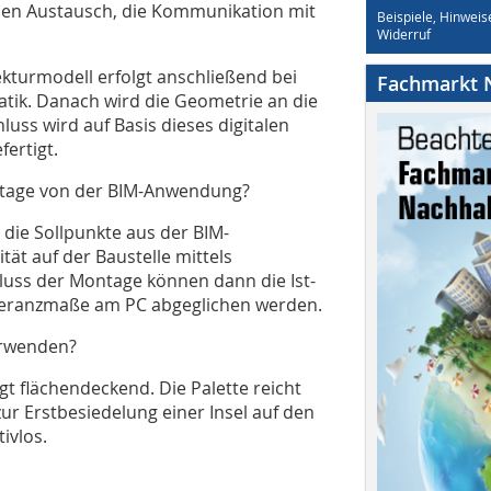
den Austausch, die Kommunikation mit
Beispiele, Hinweis
Widerruf
turmodell erfolgt anschließend bei
Fachmarkt N
tik. Danach wird die Geometrie an die
luss wird auf Basis dieses digitalen
fertigt.
ntage von der BIM-Anwendung?
die Sollpunkte aus der BIM-
tät auf der Baustelle mittels
luss der Montage können dann die Ist-
eranzmaße am PC abgeglichen werden.
erwenden?
t flächendeckend. Die Palette reicht
zur Erstbesiedelung einer Insel auf den
ivlos.