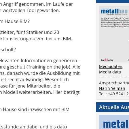
n Angriff genommen. Im Laufe der
r wertvollen Tool geworden.
rem Hause BIM?
leiter, fünf Statiker und 20
tionsleitung nutzen bei uns BIM.
schult?
relevanten Informationen generieren –
e geschult (Training on the job). Alle
Mediadaten
Media data
ms, danach wurde die Ausbildung mit
--------------------
 ist recht aufwändig. Wesentlich
Ansprechpartne
e für jene Mitarbeiter, die
Narin Yelman
 Modell weiterarbeiten. Hier beträgt
Tel.: +49 5241 
Aktuelle Au
m Hause sind inzwischen mit BIM
tsstunde an dabei und bis dato