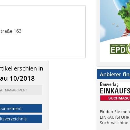
straße 163
tikel erschien in
Anbieter fi
bau 10/2018
ort: MANAGEMENT
bonnement
Finden Sie mehr
EINKAUFSFÜHRE
ltsverzeichnis
Suchmaschine f