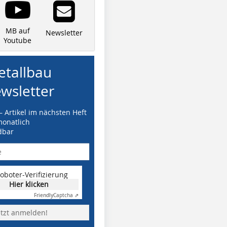
MB auf
Newsletter
Youtube
tallbau
wsletter
– Artikel im nächsten Heft
monatlich
dbar
oboter-Verifizierung
Hier klicken
Friendly
Captcha ⇗
etzt anmelden!