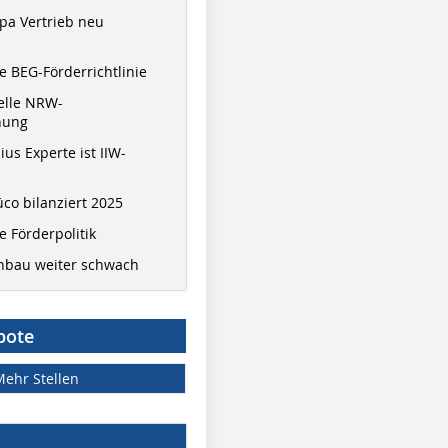
pa Vertrieb neu
 BEG-Förderrichtlinie
elle NRW-
nung
ius Experte ist IIW-
co bilanziert 2025
 Förderpolitik
hbau weiter schwach
bote
Mehr Stellen