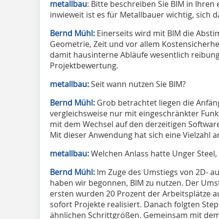
metallbau
: Bitte beschreiben Sie BIM in Ihre
inwieweit ist es für Metallbauer wichtig, sic
Bernd Mühl:
Einerseits wird mit BIM die Abst
Geometrie, Zeit und vor allem Kostensicherh
damit hausinterne Abläufe wesentlich reibung
Projektbewertung.
metallbau:
Seit wann nutzen Sie BIM?
Bernd Mühl:
Grob betrachtet liegen die Anfän
vergleichsweise nur mit eingeschränkter Funkt
mit dem Wechsel auf den derzeitigen Software
Mit dieser Anwendung hat sich eine Vielzahl a
metallbau:
Welchen Anlass hatte Unger Steel,
Bernd Mühl:
Im Zuge des Umstiegs von 2D- au
haben wir begonnen, BIM zu nutzen. Der Umsti
ersten wurden 20 Prozent der Arbeitsplätze a
sofort Projekte realisiert. Danach folgten Step
ähnlichen Schrittgrößen. Gemeinsam mit de