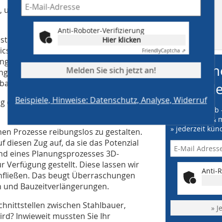
, um von diesen Vorteilen zu
Anti-Roboter-Verifizierung
MB auf
estalten, wurden entsprechende
Hier klicken
facebook
cs geschaffen. Auf diese Art und Weise
Friendly
Captcha ⇗
ngslogistik gesteuert und man kann in
me
Melden Sie sich jetzt an!
ungen durch die Zusammensetzung des
balancieren.
Ne
Beispiele, Hinweise: Datenschutz, Analyse, Widerruf
g eine gute Grundlage für eine höhere
» Online vorab 
» kostenfrei & 
» jederzeit kün
nen Prozesse reibungslos zu gestalten.
 diesen Zug auf, da sie das Potenzial
nd eines Planungsprozesses 3D-
erfügung gestellt. Diese lassen wir
Anti-R
infließen. Das beugt Überraschungen
n und Bauzeitverlängerungen.
chnittstellen zwischen Stahlbauer,
» J
ird? Inwieweit mussten Sie Ihr