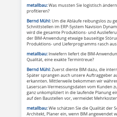
metallbau:
Was mussten Sie logistisch ändern
profitieren?
Bernd Mühl:
Um die Abläufe reibungslos zu g
Schnittstellen im ERP-System Navision Dynami
wird die gesamte Produktions- und Auslieferu
der BIM-Anwendung etwaige bauseitige Stör
Produktions- und Lieferprogramms rasch aus
metallbau:
Inwiefern liefert die BIM-Anwendun
Qualität, eine exakte Termintreue?
Bernd Mühl:
Zuerst diente BIM dazu, die inter
Später sprangen auch unsere Auftraggeber auf
erkannten. Mittlerweile bekommen wir währe
Laserscan-Vermessungsdaten vom Kunden zur V
ganz unkompliziert in die laufende Planung e
auf den Baustellen vor, vermeidet Mehrkoste
metallbau:
Wie schätzen Sie die Qualität der S
Architekt, Planer ein, wenn BIM angewendet w