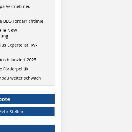
pa Vertrieb neu
 BEG-Förderrichtlinie
elle NRW-
nung
ius Experte ist IIW-
co bilanziert 2025
 Förderpolitik
hbau weiter schwach
bote
Mehr Stellen