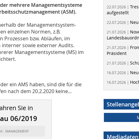
oder mehrere Managementsysteme
Tres
22.07.2026 |
Arbeitsschutzmanagement (ASM).
aufgestellt
Neue
22.07.2026 |
nnerhalb der Managementsystem-
en einzelnen Normen, z.B.
Nov
21.07.2026 |
Landesbauord
 Prozessen bzw. Abläufen, im
nterner sowie externer Audits.
Fron
21.07.2026 |
ehrerer Managementsysteme (MS) im
Präsident
chtert.
Schü
21.07.2026 |
Neue
16.07.2026 |
Hoc
16.07.2026 |
der ein AMS haben, sind die für die
en nach dem 20.2.2020 keine...
Stellenange
ahren Sie in
bau 06/2019
ort: MANAGEMENT
Mediadaten