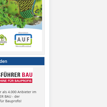
nden
 als 4.000 Anbieter im
R BAU - der
ür Bauprofis!