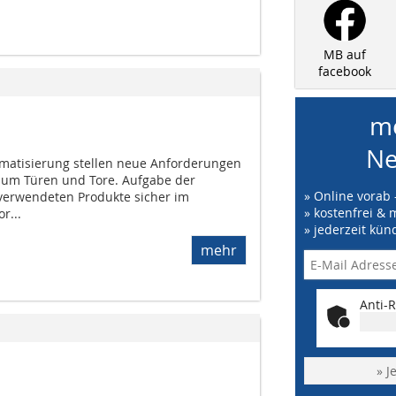
MB auf
facebook
me
Ne
omatisierung stellen neue Anforderungen
 um Türen und Tore. Aufgabe der
» Online vorab 
 verwendeten Produkte sicher im
» kostenfrei & 
r...
» jederzeit kün
mehr
Anti-R
» J