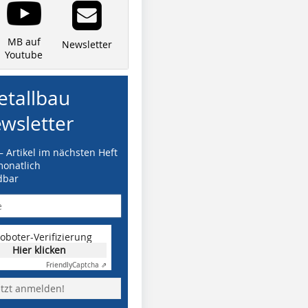
MB auf
Newsletter
Youtube
tallbau
wsletter
– Artikel im nächsten Heft
monatlich
dbar
oboter-Verifizierung
Hier klicken
Friendly
Captcha ⇗
etzt anmelden!