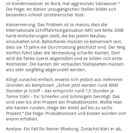
ist Kondenswasser an Bord, mal aggressives Salzwasser.“
Die Folge: An diesen unzugänglichen Stellen bildet sich
besonders schnell zerstörerischer Rost.
Konservierung. Das Problem ist so massiv, dass die
Internationale Schifffahrtsorganisation IMO seit Mitte 2008
harte Anforderungen stellt, die bei jedem Neubau
einzuhalten sind. Ballasttanks müssen so konserviert sein,
dass sie 15 Jahre vor Durchrostung geschützt sind. Der Weg
dorthin führt über die Vermeidung scharfer Kanten. Dort
wird die Farbe zuerst abgestoßen und es bilden sich erste
Rostnester. Die Kanten der verbauten Stahlplatten müssen
also sehr sorgfältig abgerundet werden.
Klingt zunächst einfach, erweist sich jedoch aus mehreren
Gründen als kompliziert. „Schon jetzt werden rund 8000
Stunden je Schiff – das entspricht rund 1,5 Stunden je
Tonne Stahl – für Schleifen und Schmirgeln benötigt. Das
sind zwei bis drei Prozent der Produktionszeit. Wollte man
alle Kanten runden, stiege der Anteil auf bis zu sechs
Prozent.“ Die Folge: Produktionszeit und Kosten würden sich
enorm erhöhen.
Analyse. Ein Fall für Reiner Bliedung. Zunächst klärt er ab,