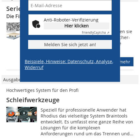
Serie: Schleifscheiben
Die Fiberscheibe (1)
Anti-Roboter-Verifizierung
Fiberscheiben sind die aggressivsten
Hier klicken
Schleifmittel. In kürzester Zeit erreichen sie
Friendly
Captcha ⇗
einen sehr viel höheren Abtrag als Fächer-
oder Schruppscheiben. Herkömmliche
Melden Sie sich jetzt an!
einlagige Fiberscheiben haben...
Beispiele, Hinweise: Datenschutz, Analyse,
mehr
Widerruf
Ausgabe 04/2011
Hochwertiges System für den Profi
Schleifwerkzeuge
Speziell für professionelle Anwender hat
Rhodius das vielseitige System Braintools
entwickelt. Es umfasst eine ganze Reihe von
Lösungen für die komplexen
Anforderungen rund um das Trennen und...