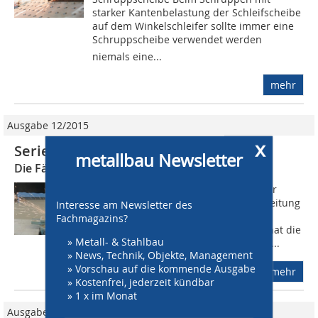
starker Kantenbelastung der Schleifscheibe
auf dem Winkelschleifer sollte immer eine
Schruppscheibe verwendet werden 
niemals eine...
mehr
Ausgabe 12/2015
x
Serie: Schleifscheiben
metallbau Newsletter
Die Fächerscheibe (3)
Die Fächerscheibe wird sehr gerne zur
Oberflächen- und Schweißnahtbearbeitung
Interesse am Newsletter des
eingesetzt. Ein Grund hierfür ist ihre
Fachmagazins?
Ergonomie. Wie die Schruppscheibe hat die
» Metall- & Stahlbau
Fächerscheibe eine dreidimensionale...
» News, Technik, Objekte, Management
» Vorschau auf die kommende Ausgabe
mehr
» Kostenfrei, jederzeit kündbar
» 1 x im Monat
Ausgabe 10/2015