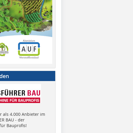
nden
 als 4.000 Anbieter im
R BAU - der
ür Bauprofis!