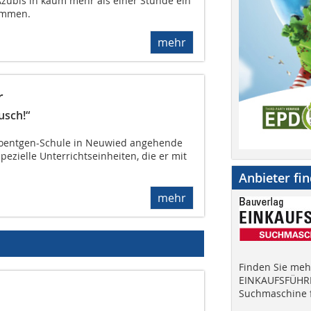
ubis in kaum mehr als einer Stunde ein
ammen.
mehr
r
usch!“
-Roentgen-Schule in Neuwied angehende
ezielle Unterrichtseinheiten, die er mit
Anbieter fi
mehr
Finden Sie mehr
EINKAUFSFÜHRE
Suchmaschine f