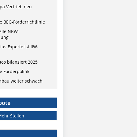
pa Vertrieb neu
 BEG-Förderrichtlinie
elle NRW-
nung
ius Experte ist IIW-
co bilanziert 2025
 Förderpolitik
hbau weiter schwach
bote
Mehr Stellen