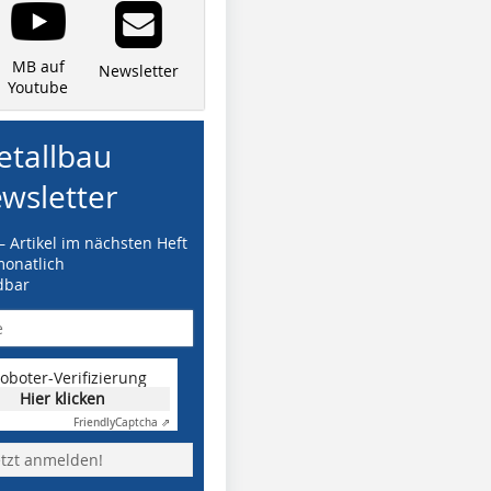
MB auf
Newsletter
Youtube
tallbau
wsletter
– Artikel im nächsten Heft
monatlich
dbar
oboter-Verifizierung
Hier klicken
Friendly
Captcha ⇗
etzt anmelden!