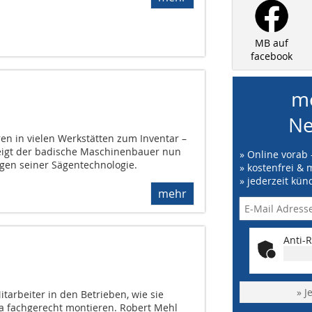
MB auf
facebook
me
Ne
en in vielen Werkstätten zum Inventar –
eigt der badische Maschinenbauer nun
» Online vorab 
gen seiner Sägentechnologie.
» kostenfrei & 
» jederzeit kün
mehr
Anti-R
» J
itarbeiter in den Betrieben, wie sie
a fachgerecht montieren. Robert Mehl