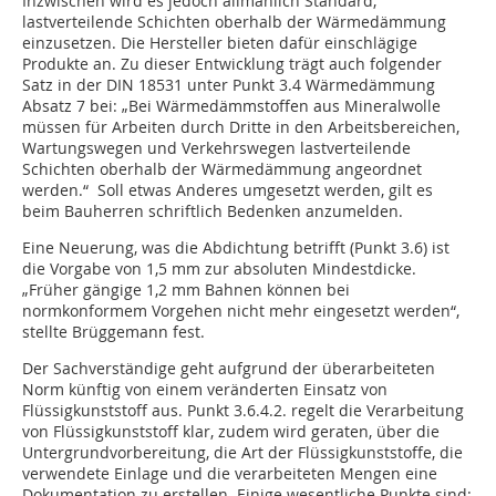
Inzwischen wird es jedoch allmählich Standard,
lastverteilende Schichten oberhalb der Wärmedämmung
einzusetzen. Die Hersteller bieten dafür einschlägige
Produkte an. Zu dieser Entwicklung trägt auch folgender
Satz in der DIN 18531 unter Punkt 3.4 Wärmedämmung
Absatz 7 bei: „Bei Wärmedämmstoffen aus Mineralwolle
müssen für Arbeiten durch Dritte in den Arbeitsbereichen,
Wartungswegen und Verkehrswegen lastverteilende
Schichten oberhalb der Wärmedämmung angeordnet
werden.“ Soll etwas Anderes umgesetzt werden, gilt es
beim Bauherren schriftlich Bedenken anzumelden.
Eine Neuerung, was die Abdichtung betrifft (Punkt 3.6) ist
die Vorgabe von 1,5 mm zur absoluten Mindestdicke.
„Früher gängige 1,2 mm Bahnen können bei
normkonformem Vorgehen nicht mehr eingesetzt werden“,
stellte Brüggemann fest.
Der Sachverständige geht aufgrund der überarbeiteten
Norm künftig von einem veränderten Einsatz von
Flüssigkunststoff aus. Punkt 3.6.4.2. regelt die Verarbeitung
von Flüssigkunststoff klar, zudem wird geraten, über die
Untergrundvorbereitung, die Art der Flüssigkunststoffe, die
verwendete Einlage und die verarbeiteten Mengen eine
Dokumentation zu erstellen. Einige wesentliche Punkte sind: