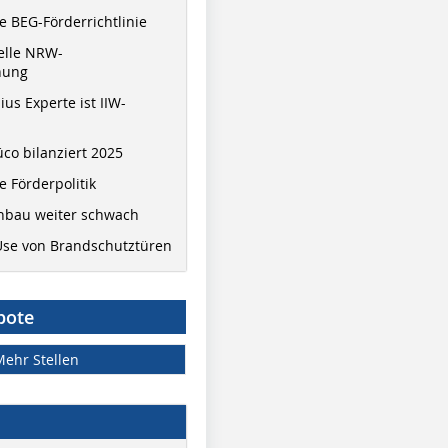
 BEG-Förderrichtlinie
elle NRW-
nung
ius Experte ist IIW-
co bilanziert 2025
 Förderpolitik
hbau weiter schwach
Use von Brandschutztüren
bote
Mehr Stellen