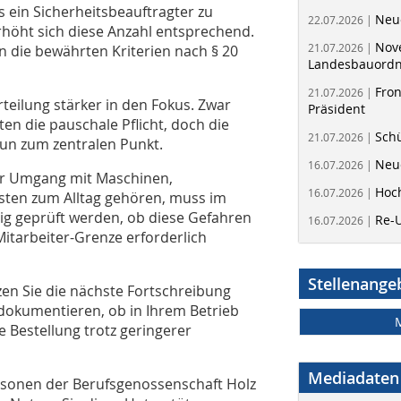
s ein Sicherheitsbeauftragter zu
Neue
22.07.2026 |
rhöht sich diese Anzahl entsprechend.
Nov
21.07.2026 |
in die bewährten Kriterien nach § 20
Landesbauord
Fron
21.07.2026 |
eilung stärker in den Fokus. Zwar
Präsident
ten die pauschale Pflicht, doch die
Schü
21.07.2026 |
un zum zentralen Punkt.
Neue
16.07.2026 |
er Umgang mit Maschinen,
Hoc
16.07.2026 |
sten zum Alltag gehören, muss im
g geprüft werden, ob diese Gefahren
Re-
16.07.2026 |
Mitarbeiter-Grenze erforderlich
Stellenange
en Sie die nächste Fortschreibung
 dokumentieren, ob in Ihrem Betrieb
e Bestellung trotz geringerer
Mediadaten
rsonen der Berufsgenossenschaft Holz