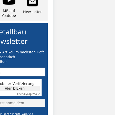
MB auf
Newsletter
Youtube
tallbau
wsletter
– Artikel im nächsten Heft
monatlich
dbar
oboter-Verifizierung
Hier klicken
Friendly
Captcha ⇗
etzt anmelden!
e: Datenschutz, Analyse,