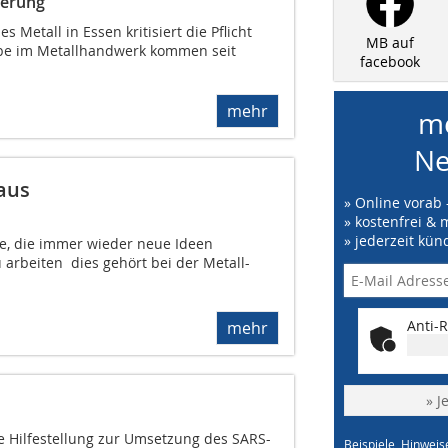
ierung
Metall in Essen kritisiert die Pflicht
MB auf
ebe im Metallhandwerk kommen seit
facebook
mehr
me
Ne
aus
» Online vorab 
» kostenfrei & 
» jederzeit kün
te, die immer wieder neue Ideen
rbeiten  dies gehört bei der Metall-
Anti-R
mehr
» J
e Hilfestellung zur Umsetzung des SARS-
Beispiele, Hinweis