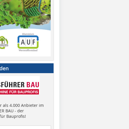
nden
 als 4.000 Anbieter im
R BAU - der
ür Bauprofis!