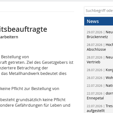
News
itsbeauftragte
Neue
29.07.2026 |
tarbeitern
Brückennetz
Hoc
28.07.2026 |
Abschlüsse
 Bestellung von
Neu
28.07.2026 |
raft getreten. Ziel des Gesetzgebers ist
Vertrieb
nziertere Betrachtung der
Kon
28.07.2026 |
r das Metallhandwerk bedeutet dies
Woh
28.07.2026 |
Nati
22.07.2026 |
 keine Pflicht zur Bestellung von
dorm
22.07.2026 |
Ennepetal
 besteht grundsätzlich keine Pflicht
esondere Gefährdungen für Leben und
Tres
22.07.2026 |
aufgestellt