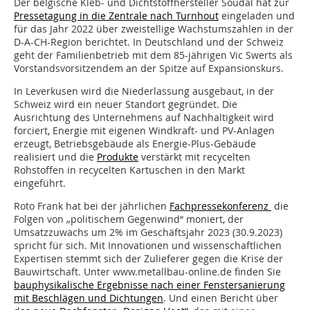
Der belgische Kleb- und Dichtstoffhersteller Soudal hat zur
Pressetagung in die Zentrale nach Turnhout
eingeladen und
für das Jahr 2022 über zweistellige Wachstumszahlen in der
D-A-CH-Region berichtet. In Deutschland und der Schweiz
geht der Familienbetrieb mit dem 85-jährigen Vic Swerts als
Vorstandsvorsitzendem an der Spitze auf Expansionskurs.
In Leverkusen wird die Niederlassung ausgebaut, in der
Schweiz wird ein neuer Standort gegründet. Die
Ausrichtung des Unternehmens auf Nachhaltigkeit wird
forciert, Energie mit eigenen Windkraft- und PV-Anlagen
erzeugt, Betriebsgebäude als Energie-Plus-Gebäude
realisiert und die
Produkte
verstärkt mit recycelten
Rohstoffen in recycelten Kartuschen in den Markt
eingeführt.
Roto Frank hat bei der jährlichen
Fachpressekonferenz
die
Folgen von „politischem Gegenwind“ moniert, der
Umsatzzuwachs um 2% im Geschäftsjahr 2023 (30.9.2023)
spricht für sich. Mit Innovationen und wissenschaftlichen
Expertisen stemmt sich der Zulieferer gegen die Krise der
Bauwirtschaft. Unter www.metallbau-online.de finden Sie
bauphysikalische Ergebnisse nach einer Fenstersanierung
mit Beschlägen und Dichtungen
. Und einen Bericht über