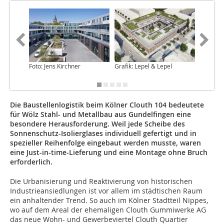
Foto: Jens Kirchner
Grafik: Lepel & Lepel
Foto: Je
Die Baustellenlogistik beim Kölner Clouth 104 bedeutete
für Wölz Stahl- und Metallbau aus Gundelfingen eine
besondere Herausforderung. Weil jede Scheibe des
Sonnenschutz-Isolierglases individuell gefertigt und in
spezieller Reihenfolge eingebaut werden musste, waren
eine Just-in-time-Lieferung und eine Montage ohne Bruch
erforderlich.
D
ie Urbanisierung und Reaktivierung von historischen
Industrieansiedlungen ist vor allem im städtischen Raum
ein anhaltender Trend. So auch im Kölner Stadtteil Nippes,
wo auf dem Areal der ehemaligen Clouth Gummiwerke AG
das neue Wohn- und Gewerbeviertel Clouth Quartier