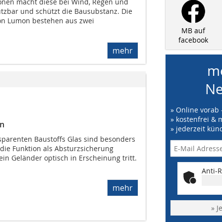
onen macht diese bei Wind, Regen und
zbar und schützt die Bausubstanz. Die
on Lumon bestehen aus zwei
MB auf
facebook
mehr
me
Ne
» Online vorab 
» kostenfrei & 
en
» jederzeit kün
nsparenten Baustoffs Glas sind besonders
die Funktion als Absturzsicherung
in Geländer optisch in Erscheinung tritt.
Anti-R
mehr
» J