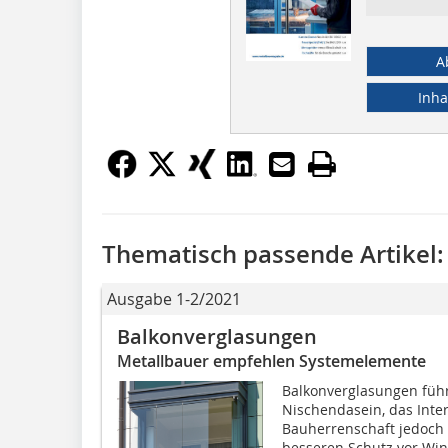
A
Inha
Thematisch passende Artikel:
Ausgabe 1-2/2021
Balkonverglasungen
Metallbauer empfehlen Systemelemente
Balkonverglasungen führ
Nischendasein, das Inte
Bauherrenschaft jedoch
besseren Schutz vor Win