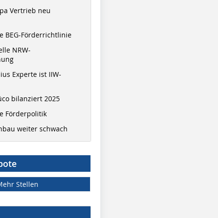
pa Vertrieb neu
 BEG-Förderrichtlinie
elle NRW-
nung
ius Experte ist IIW-
co bilanziert 2025
 Förderpolitik
hbau weiter schwach
bote
Mehr Stellen