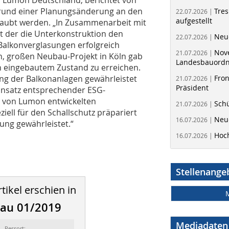
fgrund einer Planungsänderung an den
Tres
22.07.2026 |
aufgestellt
raubt werden. „In Zusammenarbeit mit
mit der die Unterkonstruktion den
Neue
22.07.2026 |
Balkonverglasungen erfolgreich
Nov
21.07.2026 |
, großen Neubau-Projekt in Köln gab
Landesbauord
n eingebautem Zustand zu erreichen.
ung der Balkonanlagen gewährleistet
Fron
21.07.2026 |
Präsident
Einsatz entsprechender ESG-
s von Lumon entwickelten
Schü
21.07.2026 |
iell für den Schallschutz präpariert
Neue
16.07.2026 |
tung gewährleistet.“
Hoc
16.07.2026 |
Stellenange
tikel erschien in
bau 01/2019
Mediadaten
Ressort: