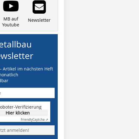
MB auf
Newsletter
Youtube
tallbau
wsletter
– Artikel im nächsten Heft
monatlich
dbar
oboter-Verifizierung
Hier klicken
Friendly
Captcha ⇗
etzt anmelden!