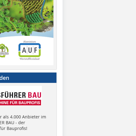
nden
 als 4.000 Anbieter im
R BAU - der
ür Bauprofis!