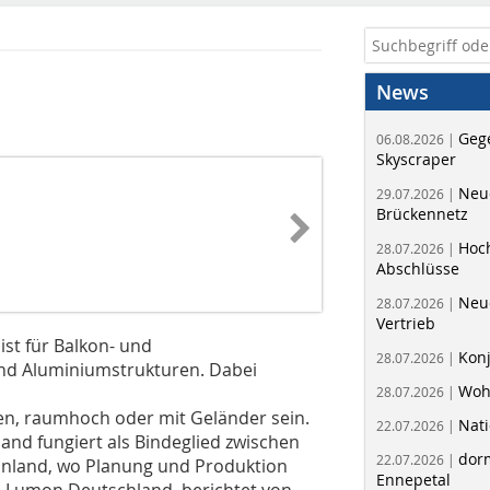
News
Geg
06.08.2026 |
Skyscraper
Neue
29.07.2026 |
Brückennetz
Hoc
28.07.2026 |
Abschlüsse
Neu
28.07.2026 |
Vertrieb
st für Balkon- und
Kon
28.07.2026 |
nd Aluminiumstrukturen. Dabei
Woh
28.07.2026 |
en, raumhoch oder mit Geländer sein.
Nati
22.07.2026 |
and fungiert als Bindeglied zwischen
dorm
22.07.2026 |
innland, wo Planung und Produktion
Ennepetal
on Lumon Deutschland, berichtet von