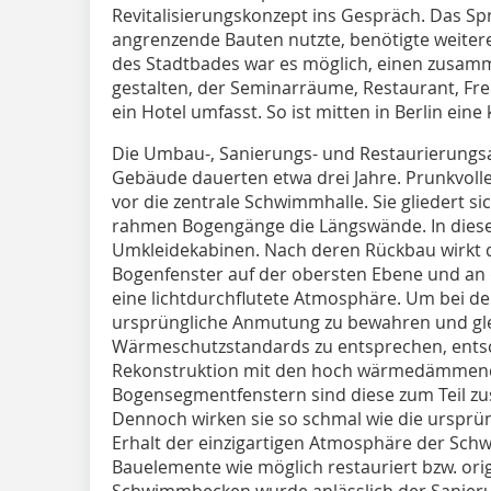
Revitalisierungskonzept ins Gespräch. Das Sp
angrenzende Bauten nutzte, benötigte weiter
des Stadtbades war es möglich, einen zus
gestalten, der Seminarräume, Restaurant, Fre
ein Hotel umfasst. So ist mitten in Berlin ein
Die Umbau-, Sanierungs- und Restaurierung
Gebäude dauerten etwa drei Jahre. Prunkvoll
vor die zentrale Schwimmhalle. Sie gliedert si
rahmen Bogengänge die Längswände. In diese
Umkleidekabinen. Nach deren Rückbau wirkt di
Bogenfenster auf der obersten Ebene und an 
eine lichtdurchflutete Atmosphäre. Um bei de
ursprüngliche Anmutung zu bewahren und gl
Wärmeschutzstandards zu entsprechen, entsch
Rekonstruktion mit den hoch wärmedämmenden
Bogensegmentfenstern sind diese zum Teil zu
Dennoch wirken sie so schmal wie die ursprü
Erhalt der einzigartigen Atmosphäre der Sch
Bauelemente wie möglich restauriert bzw. orig
Schwimmbecken wurde anlässlich der Sanier