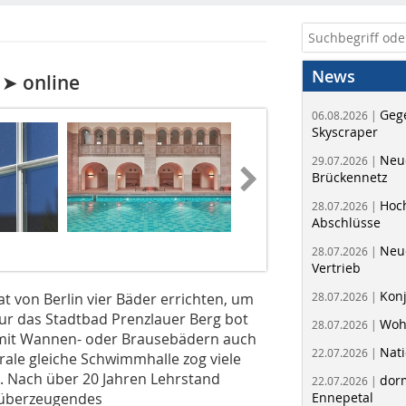
g
News
➤ online
Geg
06.08.2026 |
Skyscraper
Neue
29.07.2026 |
Brückennetz
Hoc
28.07.2026 |
Abschlüsse
Neu
28.07.2026 |
Vertrieb
Kon
at von Berlin vier Bäder errichten, um
28.07.2026 |
ur das Stadtbad Prenzlauer Berg bot
Woh
28.07.2026 |
 mit Wannen- oder Brausebädern auch
Nati
22.07.2026 |
ale gleiche Schwimmhalle zog viele
. Nach über 20 Jahren Lehrstand
dorm
22.07.2026 |
 überzeugendes
Ennepetal