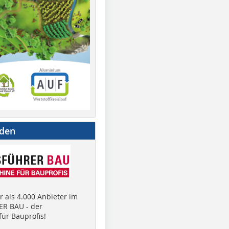
nden
 als 4.000 Anbieter im
R BAU - der
ür Bauprofis!