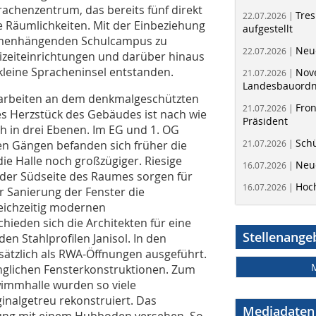
rachenzentrum, das bereits fünf direkt
Tres
22.07.2026 |
e Räumlichkeiten. Mit der Einbeziehung
aufgestellt
ammenhängenden Schulcampus zu
Neue
22.07.2026 |
izeiteinrichtungen und darüber hinaus
e kleine Spracheninsel entstanden.
Nov
21.07.2026 |
Landesbauord
sarbeiten an dem denkmalgeschützten
Fron
21.07.2026 |
es Herzstück des Gebäudes ist nach wie
Präsident
ch in drei Ebenen. Im EG und 1. OG
Schü
n Gängen befanden sich früher die
21.07.2026 |
e Halle noch großzügiger. Riesige
Neue
16.07.2026 |
der Südseite des Raumes sorgen für
Hoc
16.07.2026 |
r Sanierung der Fenster die
eichzeitig modernen
ieden sich die Architekten für eine
Stellenange
 Stahlprofilen Janisol. In den
sätzlich als RWA-Öffnungen ausgeführt.
nglichen Fensterkonstruktionen. Zum
wimmhalle wurden so viele
inalgetreu rekonstruiert. Das
Mediadaten
ung mit einem Hubboden versehen. So