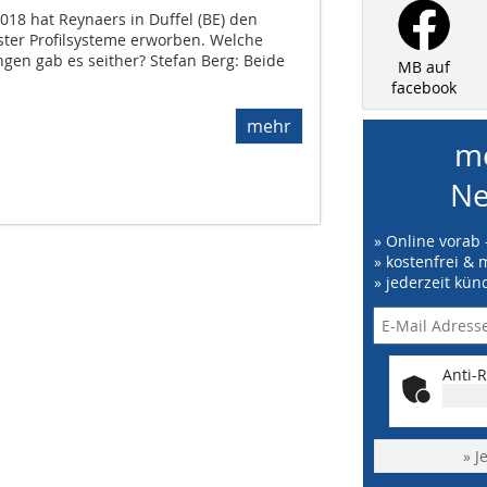
018 hat Reynaers in Duffel (BE) den
ster Profilsysteme erworben. Welche
gen gab es seither? Stefan Berg: Beide
MB auf
facebook
mehr
me
Ne
» Online vorab 
» kostenfrei & 
» jederzeit kün
Anti-R
» J