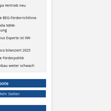
pa Vertrieb neu
 BEG-Förderrichtlinie
elle NRW-
nung
ius Experte ist IIW-
co bilanziert 2025
 Förderpolitik
hbau weiter schwach
bote
Mehr Stellen