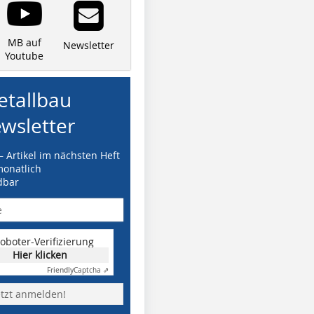
MB auf
Newsletter
Youtube
tallbau
wsletter
– Artikel im nächsten Heft
monatlich
dbar
oboter-Verifizierung
Hier klicken
Friendly
Captcha ⇗
etzt anmelden!