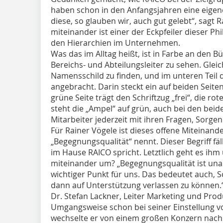
haben schon in den Anfangsjahren eine eigen
diese, so glauben wir, auch gut gelebt“, sagt
miteinander ist einer der Eckpfeiler dieser P
den Hierarchien im Unternehmen.
Was das im Alltag heißt, ist in Farbe an den 
Bereichs- und Abteilungsleiter zu sehen. Gle
Namensschild zu finden, und im unteren Teil d
angebracht. Darin steckt ein auf beiden Seiten
grüne Seite trägt den Schriftzug „frei“, die rote
steht die „Ampel“ auf grün, auch bei den bei
Mitarbeiter jederzeit mit ihren Fragen, Sorg
Für Rainer Vögele ist dieses offene Miteinand
„Begegnungsqualität“ nennt. Dieser Begriff fäl
im Hause RAICO spricht. Letztlich geht es ih
miteinander um? „Begegnungsqualität ist una
wichtiger Punkt für uns. Das bedeutet auch, 
dann auf Unterstützung verlassen zu können.
Dr. Stefan Lackner, Leiter Marketing und Pr
Umgangsweise schon bei seiner Einstellung v
wechselte er von einem großen Konzern nach 