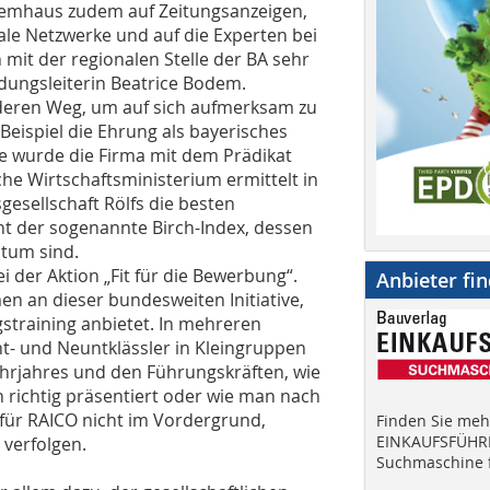
stemhaus zudem auf Zeitungsanzeigen,
ale Netzwerke und auf die Experten bei
 mit der regionalen Stelle der BA sehr
dungsleiterin Beatrice Bodem.
nderen Weg, um auf sich aufmerksam zu
Beispiel die Ehrung als bayerisches
e wurde die Firma mit dem Prädikat
he Wirtschaftsministerium ermittelt in
esellschaft Rölfs die besten
nt der sogenannte Birch-Index, dessen
tum sind.
der Aktion „Fit für die Bewerbung“.
Anbieter fi
en an dieser bundesweiten Initiative,
straining anbietet. In mehreren
ht- und Neuntklässler in Kleingruppen
hrjahres und den Führungskräften, wie
 richtig präsentiert oder wie man nach
 für RAICO nicht im Vordergrund,
Finden Sie mehr
EINKAUFSFÜHRE
verfolgen.
Suchmaschine f