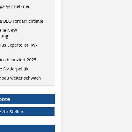
pa Vertrieb neu
 BEG-Förderrichtlinie
elle NRW-
nung
ius Experte ist IIW-
co bilanziert 2025
 Förderpolitik
hbau weiter schwach
bote
Mehr Stellen