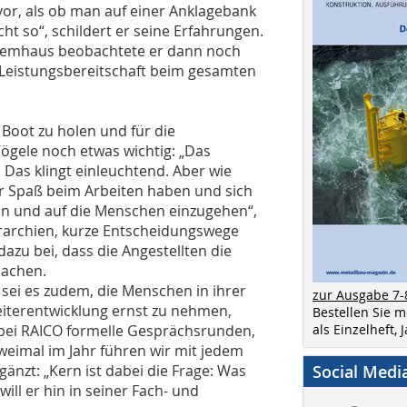
or, als ob man auf einer Anklagebank
ht so“, schildert er seine Erfahrungen.
stemhaus beobachtete er dann noch
 Leistungsbereitschaft beim gesamten
 Boot zu holen und für die
Vögele noch etwas wichtig: „Das
 Das klingt einleuchtend. Aber wie
ter Spaß beim Arbeiten haben und sich
en und auf die Menschen einzugehen“,
ierarchien, kurze Entscheidungswege
dazu bei, dass die Angestellten die
machen.
 sei es zudem, die Menschen in ihrer
zur Ausgabe 7-
eiterentwicklung ernst zu nehmen,
Bestellen Sie 
 bei RAICO formelle Gesprächsrunden,
als Einzelheft,
Zweimal im Jahr führen wir mit jedem
gänzt: „Kern ist dabei die Frage: Was
Social Medi
ill er hin in seiner Fach- und