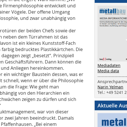
e Firmenphilosophie entwickelt und
 Rainer Vögele. Der offene Umgang
hilosophie, und zwar unabhängig von
Bürotüren der beiden Chefs sowie der
ich neben dem Türrahmen ist das
avon ist ein kleines Kunststoff-Fach
 farbig bedrucktes Plastikkärtchen. Die
 dagegen zeigt „besetzt“. Prinzipiell
den Geschäftsführern. Dann können die
Mediadaten
en und Anliegen hereinkommen.
Media data
er ein wichtiger Baustein dessen, was er
--------------------
lt schnell, wenn er über die Philosophie
Ansprechpartne
m um die Frage: Wie geht man
Narin Yelman
Tel.: +49 5241 
bhängig von den Hierarchien ein
Schwächen zeigen zu dürfen und sich
Aktuelle Au
“
oduktmanagement, war von dieser
or zwei Jahren beeindruckt. Damals
Pfaffenhausen. „Bei einem