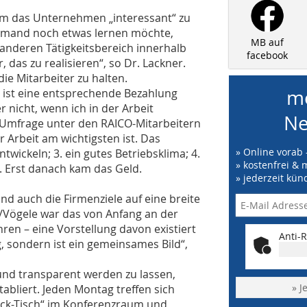
 um das Unternehmen „interessant“ zu
jemand noch etwas lernen möchte,
MB auf
 anderen Tätigkeitsbereich innerhalb
facebook
 das zu realisieren“, so Dr. Lackner.
ie Mitarbeiter zu halten.
me
 ist eine entsprechende Bezahlung
 nicht, wenn ich in der Arbeit
Ne
ne Umfrage unter den RAICO-Mitarbeitern
r Arbeit am wichtigsten ist. Das
» Online vorab 
ntwickeln; 3. ein gutes Betriebsklima; 4.
» kostenfrei & 
t. Erst danach kam das Geld.
» jederzeit kün
d auch die Firmenziele auf eine breite
r/Vögele war das von Anfang an der
hren – eine Vorstellung davon existiert
Anti-R
, sondern ist ein gemeinsames Bild“,
 und transparent werden zu lassen,
» J
abliert. Jeden Montag treffen sich
eck-Tisch“ im Konferenzraum und