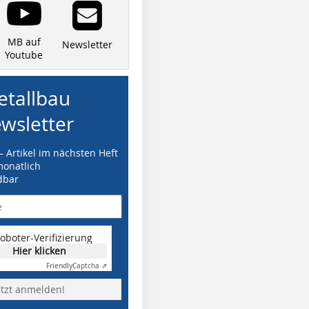
MB auf
Newsletter
Youtube
tallbau
wsletter
– Artikel im nächsten Heft
monatlich
dbar
oboter-Verifizierung
Hier klicken
Friendly
Captcha ⇗
etzt anmelden!