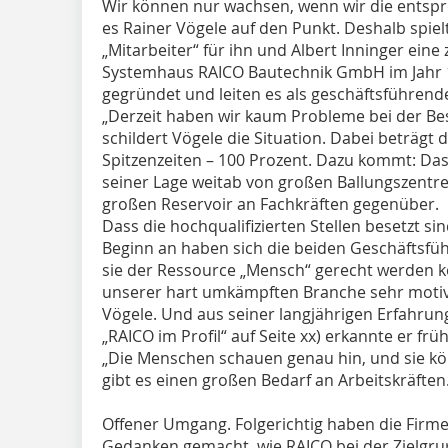
Wir können nur wachsen, wenn wir die entspr
es Rainer Vögele auf den Punkt. Deshalb spiel
„Mitarbeiter“ für ihn und Albert Inninger eine
Systemhaus RAICO Bautechnik GmbH im Jahr 1
gegründet und leiten es als geschäftsführende
„Derzeit haben wir kaum Probleme bei der Bes
schildert Vögele die Situation. Dabei beträgt d
Spitzenzeiten – 100 Prozent. Dazu kommt: Da
seiner Lage weitab von großen Ballungszentr
großen Reservoir an Fachkräften gegenüber.
Dass die hochqualifizierten Stellen besetzt s
Beginn an haben sich die beiden Geschäftsf
sie der Ressource „Mensch“ gerecht werden k
unserer hart umkämpften Branche sehr motivi
Vögele. Und aus seiner langjährigen Erfahrun
„RAICO im Profil“ auf Seite xx) erkannte er frü
„Die Menschen schauen genau hin, und sie kö
gibt es einen großen Bedarf an Arbeitskräften
Offener Umgang. Folgerichtig haben die Firm
Gedanken gemacht, wie RAICO bei der Zielgru