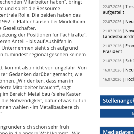
echenden Mitarbeiter haben“, bringt
Tres
22.07.2026 |
te und spielt die Ressource
aufgestellt
 zentrale Rolle. Die beiden haben das
992 in Pfaffenhausen bei Mindelheim
Neue
22.07.2026 |
 Gesellschafter.
Nov
21.07.2026 |
etzung der Positionen für Fachkräfte“,
Landesbauord
eren Anteil – bis auf Aushilfen in
Fron
21.07.2026 |
s Unternehmen sieht sich aufgrund
Präsident
en zumindest regional gesehen keinem
Schü
21.07.2026 |
ind, kommt also nicht von ungefähr. Von
Neue
16.07.2026 |
ührer Gedanken darüber gemacht, wie
Hoc
16.07.2026 |
önnen. „Wir denken, dass man in
erte Mitarbeiter braucht“, sagt
g im Bereich Metallbau (siehe Kasten
Stellenange
h die Notwendigkeit, dafür etwas zu tun.
nnen wählen - im Metallbaubereich
.“
engründer sich schon sehr früh
Mediadaten
ppe in die engere Wahl kommt. „Wir