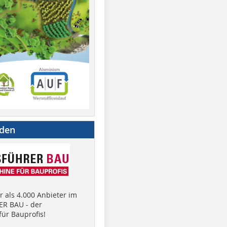
nden
 als 4.000 Anbieter im
R BAU - der
ür Bauprofis!