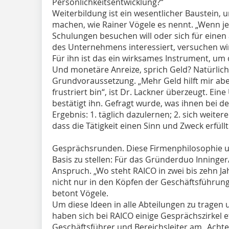
Persönlichkeitsentwicklung?“
Weiterbildung ist ein wesentlicher Baustein,
machen, wie Rainer Vögele es nennt. „Wenn 
Schulungen besuchen will oder sich für einen
des Unternehmens interessiert, versuchen wir,
Für ihn ist das ein wirksames Instrument, um d
Und monetäre Anreize, sprich Geld? Natürlich
Grundvoraussetzung. „Mehr Geld hilft mir aber
frustriert bin“, ist Dr. Lackner überzeugt. Ei
bestätigt ihn. Gefragt wurde, was ihnen bei de
Ergebnis: 1. täglich dazulernen; 2. sich weitere
dass die Tätigkeit einen Sinn und Zweck erfüll
Gesprächsrunden. Diese Firmenphilosophie un
Basis zu stellen: Für das Gründerduo Inninge
Anspruch. „Wo steht RAICO in zwei bis zehn Ja
nicht nur in den Köpfen der Geschäftsführung
betont Vögele.
Um diese Ideen in alle Abteilungen zu tragen
haben sich bei RAICO einige Gesprächszirkel et
Geschäftsführer und Bereichsleiter am „Acht