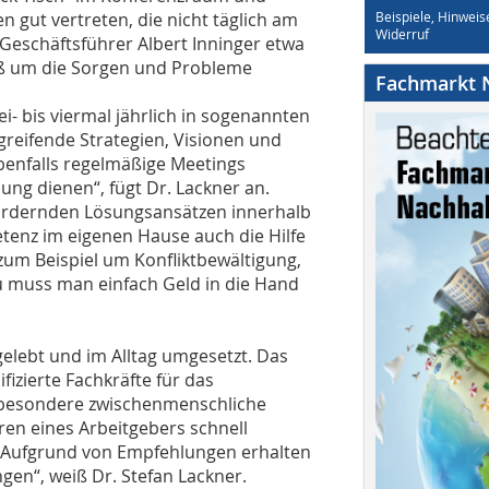
n gut vertreten, die nicht täglich am
Beispiele, Hinweis
Widerruf
 Geschäftsführer Albert Inninger etwa
eiß um die Sorgen und Probleme
Fachmarkt N
- bis viermal jährlich in sogenannten
reifende Strategien, Visionen und
ebenfalls regelmäßige Meetings
ung dienen“, fügt Dr. Lackner an.
ordernden Lösungsansätzen innerhalb
tenz im eigenen Hause auch die Hilfe
zum Beispiel um Konfliktbewältigung,
u muss man einfach Geld in die Hand
gelebt und im Alltag umgesetzt. Das
fizierte Fachkräfte für das
sbesondere zwischenmenschliche
oren eines Arbeitgebers schnell
. „Aufgrund von Empfehlungen erhalten
gen“, weiß Dr. Stefan Lackner.