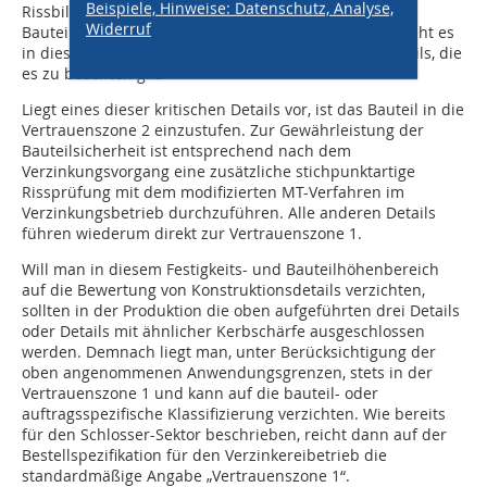
Beispiele, Hinweise: Datenschutz, Analyse,
Rissbildung führen können (potenziell rissgefährdete
Widerruf
Bauteile). Wie in Tabelle 4.2 jedoch zu erkennen ist, geht es
in diesem Anwendungsbereich um lediglich drei Details, die
es zu beachten gilt.
Liegt eines dieser kritischen Details vor, ist das Bauteil in die
Vertrauenszone 2 einzustufen. Zur Gewährleistung der
Bauteilsicherheit ist entsprechend nach dem
Verzinkungsvorgang eine zusätzliche stichpunktartige
Rissprüfung mit dem modifizierten MT-Verfahren im
Verzinkungsbetrieb durchzuführen. Alle anderen Details
führen wiederum direkt zur Vertrauenszone 1.
Will man in diesem Festigkeits- und Bauteilhöhenbereich
auf die Bewertung von Konstruktionsdetails verzichten,
sollten in der Produktion die oben aufgeführten drei Details
oder Details mit ähnlicher Kerbschärfe ausgeschlossen
werden. Demnach liegt man, unter Berücksichtigung der
oben angenommenen Anwendungsgrenzen, stets in der
Vertrauenszone 1 und kann auf die bauteil- oder
auftragsspezifische Klassifizierung verzichten. Wie bereits
für den Schlosser-Sektor beschrieben, reicht dann auf der
Bestellspezifikation für den Verzinkereibetrieb die
standardmäßige Angabe „Vertrauenszone 1“.