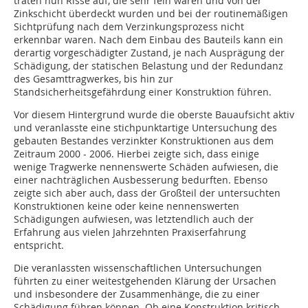
traten nun Risse auf, die sehr fein waren und von der
Zinkschicht überdeckt wurden und bei der routinemäßigen
Sichtprüfung nach dem Verzinkungsprozess nicht
erkennbar waren. Nach dem Einbau des Bauteils kann ein
derartig vorgeschädigter Zustand, je nach Ausprägung der
Schädigung, der statischen Belastung und der Redundanz
des Gesamttragwerkes, bis hin zur
Standsicherheitsgefährdung einer Konstruktion führen.
Vor diesem Hintergrund wurde die oberste Bauaufsicht aktiv
und veranlasste eine stichpunktartige Untersuchung des
gebauten Bestandes verzinkter Konstruktionen aus dem
Zeitraum 2000 - 2006. Hierbei zeigte sich, dass einige
wenige Tragwerke nennenswerte Schäden aufwiesen, die
einer nachträglichen Ausbesserung bedurften. Ebenso
zeigte sich aber auch, dass der Großteil der untersuchten
Konstruktionen keine oder keine nennenswerten
Schädigungen aufwiesen, was letztendlich auch der
Erfahrung aus vielen Jahrzehnten Praxiserfahrung
entspricht.
Die veranlassten wissenschaftlichen Untersuchungen
führten zu einer weitestgehenden Klärung der Ursachen
und insbesondere der Zusammenhänge, die zu einer
Schädigung führen können. Ob eine Konstruktion kritisch