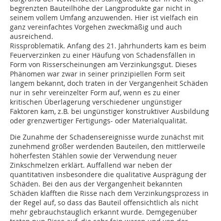
begrenzten Bauteilhöhe der Langprodukte gar nicht in
seinem vollem Umfang anzuwenden. Hier ist vielfach ein
ganz vereinfachtes Vorgehen zweckmäßig und auch
ausreichend.
Rissproblematik. Anfang des 21. Jahrhunderts kam es beim
Feuerverzinken zu einer Häufung von Schadensfällen in
Form von Risserscheinungen am Verzinkungsgut. Dieses
Phänomen war zwar in seiner prinzipiellen Form seit
langem bekannt, doch traten in der Vergangenheit Schäden
nur in sehr vereinzelter Form auf, wenn es zu einer
kritischen Überlagerung verschiedener ungünstiger
Faktoren kam, z.B. bei ungünstiger konstruktiver Ausbildung
oder grenzwertiger Fertigungs- oder Materialqualität.
Die Zunahme der Schadensereignisse wurde zunächst mit
zunehmend größer werdenden Bauteilen, den mittlerweile
höherfesten Stählen sowie der Verwendung neuer
Zinkschmelzen erklärt. Auffallend war neben der
quantitativen insbesondere die qualitative Ausprägung der
Schäden. Bei den aus der Vergangenheit bekannten
Schäden klafften die Risse nach dem Verzinkungsprozess in
der Regel auf, so dass das Bauteil offensichtlich als nicht
mehr gebrauchstauglich erkannt wurde. Demgegenüber