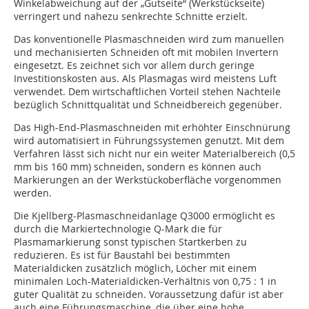
Winkelabweichung auf der „Gutseite“ (Werkstückseite)
verringert und nahezu senkrechte Schnitte erzielt.
Das konventionelle Plasmaschneiden wird zum manuellen
und mechanisierten Schneiden oft mit mobilen Invertern
eingesetzt. Es zeichnet sich vor allem durch geringe
Investitionskosten aus. Als Plasmagas wird meistens Luft
verwendet. Dem wirtschaftlichen Vorteil stehen Nachteile
bezüglich Schnittqualität und Schneidbereich gegenüber.
Das High-End-Plasmaschneiden mit erhöhter Einschnürung
wird automatisiert in Führungssystemen genutzt. Mit dem
Verfahren lässt sich nicht nur ein weiter Materialbereich (0,5
mm bis 160 mm) schneiden, sondern es können auch
Markierungen an der Werkstückoberfläche vorgenommen
werden.
Die Kjellberg-Plasmaschneidanlage Q3000 ermöglicht es
durch die Markiertechnologie Q-Mark die für
Plasmamarkierung sonst typischen Startkerben zu
reduzieren. Es ist für Baustahl bei bestimmten
Materialdicken zusätzlich möglich, Löcher mit einem
minimalen Loch-Materialdicken-Verhältnis von 0,75 : 1 in
guter Qualität zu schneiden. Voraussetzung dafür ist aber
auch eine Führungsmaschine, die über eine hohe