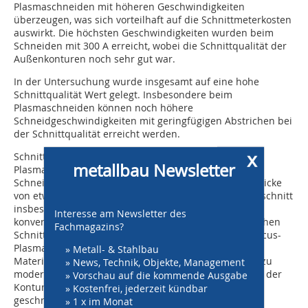
Plasmaschneiden mit höheren Geschwindigkeiten
überzeugen, was sich vorteilhaft auf die Schnittmeterkosten
auswirkt. Die höchsten Geschwindigkeiten wurden beim
Schneiden mit 300 A erreicht, wobei die Schnittqualität der
Außenkonturen noch sehr gut war.
In der Untersuchung wurde insgesamt auf eine hohe
Schnittqualität Wert gelegt. Insbesondere beim
Plasmaschneiden können noch höhere
Schneidgeschwindigkeiten mit geringfügigen Abstrichen bei
der Schnittqualität erreicht werden.
x
Schnittmeterkosten: Die Schnittmeterkosten der
metallbau Newsletter
Plasmasysteme liegen niedriger als die Kosten für das
Schneiden mit dem Scheibenlaser. Ab einer Materialdicke
von etwa 10 mm steigen die Kosten für einen Laserzuschnitt
insbesondere für Edelstahl stark an. Während das
Interesse am Newsletter des
konventionelle Plasmaschneidsystem nicht mit der hohen
Fachmagazins?
Schnittqualität mithalten kann, zeichnet sich das HiFocus-
Plasmaschneiden durch einen sehr breiten
» Metall- & Stahlbau
Materialdickenbereich und eine hohe Schnittqualität zu
» News, Technik, Objekte, Management
moderaten Kosten aus. Grenzen gibt es nur bezüglich der
» Vorschau auf die kommende Ausgabe
Konturen: Müssen feine oder sehr kleine Konturen
» Kostenfrei, jederzeit kündbar
geschnitten werden, ist der Laserzuschnitt derzeit die
» 1 x im Monat