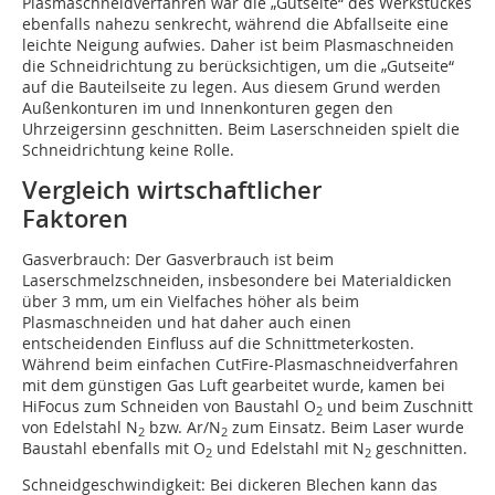
Plasmaschneidverfahren war die „Gutseite“ des Werkstückes
ebenfalls nahezu senkrecht, während die Abfallseite eine
leichte Neigung aufwies. Daher ist beim Plasmaschneiden
die Schneidrichtung zu berücksichtigen, um die „Gutseite“
auf die Bauteilseite zu legen. Aus diesem Grund werden
Außenkonturen im und Innenkonturen gegen den
Uhrzeigersinn geschnitten. Beim Laserschneiden spielt die
Schneidrichtung keine Rolle.
Vergleich wirtschaftlicher
Faktoren
Gasverbrauch: Der Gasverbrauch ist beim
Laserschmelzschneiden, insbesondere bei Materialdicken
über 3 mm, um ein Vielfaches höher als beim
Plasmaschneiden und hat daher auch einen
entscheidenden Einfluss auf die Schnittmeterkosten.
Während beim einfachen CutFire-Plasmaschneidverfahren
mit dem günstigen Gas Luft gearbeitet wurde, kamen bei
HiFocus zum Schneiden von Baustahl O
und beim Zuschnitt
2
von Edelstahl N
bzw. Ar/N
zum Einsatz. Beim Laser wurde
2
2
Baustahl ebenfalls mit O
und Edelstahl mit N
geschnitten.
2
2
Schneidgeschwindigkeit: Bei dickeren Blechen kann das