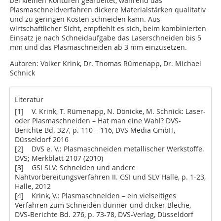
bei kleinen Konturen gearbeitet, während das
Plasmaschneidverfahren dickere Materialstärken qualitativ
und zu geringen Kosten schneiden kann. Aus
wirtschaftlicher Sicht, empfiehlt es sich, beim kombinierten
Einsatz je nach Schneidaufgabe das Laserschneiden bis 5
mm und das Plasmaschneiden ab 3 mm einzusetzen.
Autoren: Volker Krink, Dr. Thomas Rümenapp, Dr. Michael
Schnick
Literatur
[1] V. Krink, T. Rümenapp, N. Dönicke, M. Schnick: Laser-
oder Plasmaschneiden – Hat man eine Wahl? DVS-
Berichte Bd. 327, p. 110 – 116, DVS Media GmbH,
Düsseldorf 2016
[2] DVS e. V.: Plasmaschneiden metallischer Werkstoffe.
DVS; Merkblatt 2107 (2010)
[3] GSI SLV: Schneiden und andere
Nahtvorbereitungsverfahren II. GSI und SLV Halle, p. 1-23,
Halle, 2012
[4] Krink, V.: Plasmaschneiden – ein vielseitiges
Verfahren zum Schneiden dünner und dicker Bleche,
DVS-Berichte Bd. 276, p. 73-78, DVS-Verlag, Düsseldorf