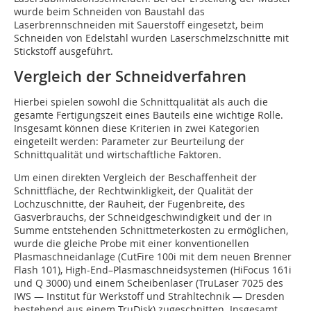
wurde beim Schneiden von Baustahl das
Laserbrennschneiden mit Sauerstoff eingesetzt, beim
Schneiden von Edelstahl wurden Laserschmelzschnitte mit
Stickstoff ausgeführt.
Vergleich der Schneidverfahren
Hierbei spielen sowohl die Schnittqualität als auch die
gesamte Fertigungszeit eines Bauteils eine wichtige Rolle.
Insgesamt können diese Kriterien in zwei Kategorien
eingeteilt werden: Parameter zur Beurteilung der
Schnittqualität und wirtschaftliche Faktoren.
Um einen direkten Vergleich der Beschaffenheit der
Schnittfläche, der Rechtwinkligkeit, der Qualität der
Lochzuschnitte, der Rauheit, der Fugenbreite, des
Gasverbrauchs, der Schneidgeschwindigkeit und der in
Summe entstehenden Schnittmeterkosten zu ermöglichen,
wurde die gleiche Probe mit einer konventionellen
Plasmaschneidanlage (CutFire 100i mit dem neuen Brenner
Flash 101), High-End–Plasmaschneidsystemen (HiFocus 161i
und Q 3000) und einem Scheibenlaser (TruLaser 7025 des
IWS — Institut für Werkstoff und Strahltechnik — Dresden
bestehend aus einem TruDisk) zugeschnitten. Insgesamt