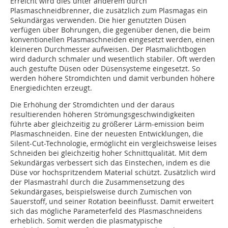
Erreicht wird dies unter anderem durch
Plasmaschneidbrenner, die zusätzlich zum Plasmagas ein
Sekundärgas verwenden. Die hier genutzten Düsen
verfügen über Bohrungen, die gegenüber denen, die beim
konventionellen Plasmaschneiden eingesetzt werden, einen
kleineren Durchmesser aufweisen. Der Plasmalichtbogen
wird dadurch schmaler und wesentlich stabiler. Oft werden
auch gestufte Düsen oder Düsensysteme eingesetzt. So
werden höhere Stromdichten und damit verbunden höhere
Energiedichten erzeugt.
Die Erhöhung der Stromdichten und der daraus
resultierenden höheren Strömungsgeschwindigkeiten
führte aber gleichzeitig zu größerer Lärm-emission beim
Plasmaschneiden. Eine der neuesten Entwicklungen, die
Silent-Cut-Technologie, ermöglicht ein vergleichsweise leises
Schneiden bei gleichzeitig hoher Schnittqualität. Mit dem
Sekundärgas verbessert sich das Einstechen, indem es die
Düse vor hochspritzendem Material schützt. Zusätzlich wird
der Plasmastrahl durch die Zusammensetzung des
Sekundärgases, beispielsweise durch Zumischen von
Sauerstoff, und seiner Rotation beeinflusst. Damit erweitert
sich das mögliche Parameterfeld des Plasmaschneidens
erheblich. Somit werden die plasmatypische