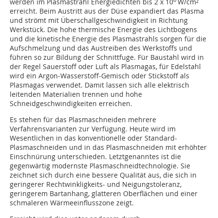
6
werden im Plasmastrahl Energiedichten bis 2 x 10
W/cm²
erreicht. Beim Austritt aus der Düse expandiert das Plasma
und strömt mit Überschallgeschwindigkeit in Richtung
Werkstück. Die hohe thermische Energie des Lichtbogens
und die kinetische Energie des Plasmastrahls sorgen für die
Aufschmelzung und das Austreiben des Werkstoffs und
führen so zur Bildung der Schnittfuge. Für Baustahl wird in
der Regel Sauerstoff oder Luft als Plasmagas, für Edelstahl
wird ein Argon-Wasserstoff-Gemisch oder Stickstoff als
Plasmagas verwendet. Damit lassen sich alle elektrisch
leitenden Materialien trennen und hohe
Schneidgeschwindigkeiten erreichen.
Es stehen für das Plasmaschneiden mehrere
Verfahrensvarianten zur Verfügung. Heute wird im
Wesentlichen in das konventionelle oder Standard-
Plasmaschneiden und in das Plasmaschneiden mit erhöhter
Einschnürung unterschieden. Letztgenanntes ist die
gegenwärtig modernste Plasmaschneidtechnologie. Sie
zeichnet sich durch eine bessere Qualität aus, die sich in
geringerer Rechtwinkligkeits- und Neigungstoleranz,
geringerem Bartanhang, glatteren Oberflächen und einer
schmaleren Wärmeeinflusszone zeigt.