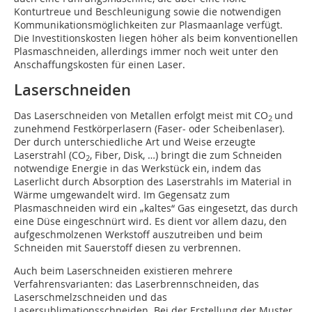
Konturtreue und Beschleunigung sowie die notwendigen
Kommunikationsmöglichkeiten zur Plasmaanlage verfügt.
Die Investitionskosten liegen höher als beim konventionellen
Plasmaschneiden, allerdings immer noch weit unter den
Anschaffungskosten für einen Laser.
Laserschneiden
Das Laserschneiden von Metallen erfolgt meist mit CO
und
2
zunehmend Festkörperlasern (Faser- oder Scheibenlaser).
Der durch unterschiedliche Art und Weise erzeugte
Laserstrahl (CO
, Fiber, Disk, …) bringt die zum Schneiden
2
notwendige Energie in das Werkstück ein, indem das
Laserlicht durch Absorption des Laserstrahls im Material in
Wärme umgewandelt wird. Im Gegensatz zum
Plasmaschneiden wird ein „kaltes“ Gas eingesetzt, das durch
eine Düse eingeschnürt wird. Es dient vor allem dazu, den
aufgeschmolzenen Werkstoff auszutreiben und beim
Schneiden mit Sauerstoff diesen zu verbrennen.
Auch beim Laserschneiden existieren mehrere
Verfahrensvarianten: das Laserbrennschneiden, das
Laserschmelzschneiden und das
Lasersublimationsschneiden. Bei der Erstellung der Muster