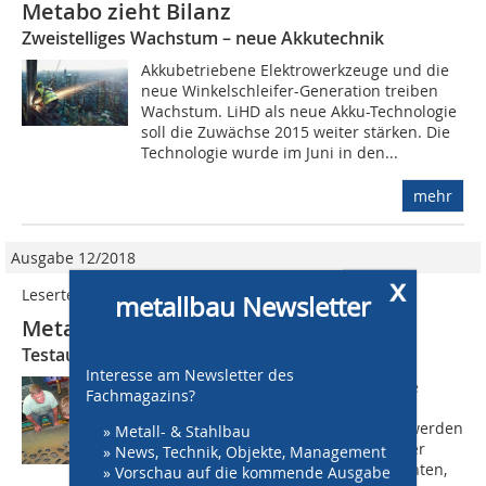
Metabo zieht Bilanz
Zweistelliges Wachstum – neue Akkutechnik
Akkubetriebene Elektrowerkzeuge und die
neue Winkelschleifer-Generation treiben
Wachstum. LiHD als neue Akku-Technologie
soll die Zuwächse 2015 weiter stärken. Die
Technologie wurde im Juni in den...
mehr
Ausgabe 12/2018
x
Lesertest
metallbau Newsletter
Metabo Akku-Kantenfräse
Testauswertung von Stahlbau Haist
Interesse am Newsletter des
Die meisten Metallbauer schleifen die
Fachmagazins?
Kanten ihrer Bauteile mit dem
Winkelschleifer (WS), für Bohrungen werden
» Metall- & Stahlbau
ein Kegelsenker oder ein Gradschleifer
» News, Technik, Objekte, Management
genutzt. Normkonform gerundete Kanten,
» Vorschau auf die kommende Ausgabe