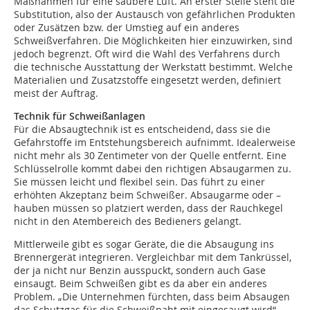
Maßnahmen für eine saubere Luft. An erster Stelle steht die
Substitution, also der Austausch von gefährlichen Produkten
oder Zusätzen bzw. der Umstieg auf ein anderes
Schweißverfahren. Die Möglichkeiten hier einzuwirken, sind
jedoch begrenzt. Oft wird die Wahl des Verfahrens durch
die technische Ausstattung der Werkstatt bestimmt. Welche
Materialien und Zusatzstoffe eingesetzt werden, definiert
meist der Auftrag.
Technik für Schweißanlagen
Für die Absaugtechnik ist es entscheidend, dass sie die
Gefahrstoffe im Entstehungsbereich aufnimmt. Idealerweise
nicht mehr als 30 Zentimeter von der Quelle entfernt. Eine
Schlüsselrolle kommt dabei den richtigen Absaugarmen zu.
Sie müssen leicht und flexibel sein. Das führt zu einer
erhöhten Akzeptanz beim Schweißer. Absaugarme oder –
hauben müssen so platziert werden, dass der Rauchkegel
nicht in den Atembereich des Bedieners gelangt.
Mittlerweile gibt es sogar Geräte, die die Absaugung ins
Brennergerät integrieren. Vergleichbar mit dem Tankrüssel,
der ja nicht nur Benzin ausspuckt, sondern auch Gase
einsaugt. Beim Schweißen gibt es da aber ein anderes
Problem. „Die Unternehmen fürchten, dass beim Absaugen
das Schutzgas für die Schweißnaht mit eingesaugt wird“,