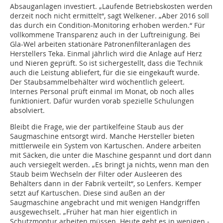
Absauganlagen investiert. „Laufende Betriebskosten werden
derzeit noch nicht ermittelt“, sagt Welkener. „Aber 2016 soll
das durch ein Condition-Monitoring erhoben werden.“ Für
vollkommene Transparenz auch in der Luftreinigung. Bei
Gla-Wel arbeiten stationäre Patronenfilteranlagen des
Herstellers Teka. Einmal jährlich wird die Anlage auf Herz
und Nieren geprüft. So ist sichergestellt, dass die Technik
auch die Leistung abliefert, für die sie eingekauft wurde.
Der Staubsammelbehälter wird wöchentlich geleert.
Internes Personal prüft einmal im Monat, ob noch alles
funktioniert. Dafür wurden vorab spezielle Schulungen
absolviert.
Bleibt die Frage, wie der partikelfeine Staub aus der
Saugmaschine entsorgt wird. Manche Hersteller bieten
mittlerweile ein System von Kartuschen. Andere arbeiten
mit Säcken, die unter die Maschine gespannt und dort dann
auch versiegelt werden. „Es bringt ja nichts, wenn man den
Staub beim Wechseln der Filter oder Ausleeren des
Behälters dann in der Fabrik verteilt“, so Lenfers. Kemper
setzt auf Kartuschen. Diese sind außen an der
Saugmaschine angebracht und mit wenigen Handgriffen
ausgewechselt. „Früher hat man hier eigentlich in
Schutzmontur arbeiten müssen. Heute geht es in wenigen ­