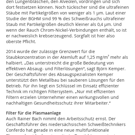
den Lungenbläschen, den Alveolen, vordringen und sich
dort festsetzen können. Noch tückischer sind die ultrafeinen
Stäube mit Partikelgrößen von weniger als 1 µm. Laut einer
Studie der BGHM sind 99 % des Schweißrauchs ultrafeiner
Staub mit Partikelgrößen deutlich kleiner als 0,4 µm. Und
wenn der Rauch Chrom-Nickel-Verbindungen enthält, so ist
er nachweislich krebserzeugend. Sorgfalt ist hier also
oberste Pflicht.
2014 wurde der zulässige Grenzwert für die
³
Staubkonzentration in der Atemluft auf 1,25 mg/m
mehr als
halbiert. „Das unterstreicht die große Bedeutung von
effektiven Absaug- und Filterlösungen“, sagt Björn Kemper.
Der Geschäftsführer des Absaugspezialisten Kemper
unterstützt den Metallbau bei sauberen Lösungen für den
Betrieb. Für ihn liegt ein Schlüssel im Einsatz effizienter
Technik im richtigen Filtersystem. „Nur mit effizienten
Filtern erzielen Unternehmer einen wirkungsvollen und
nachhaltigen Gesundheitsschutz ihrer Mitarbeiter.“
Filter für die Plasmaanlage
Auch Rainer Bach nimmt den Arbeitsschutz ernst. Der
Geschäftsführer des niedersächsischen Schweißtechnikers
Conferdo hat gerade in eine neue multifunktionale