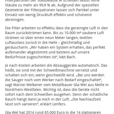
Filterpatronen der Staubklasse M scheiden selbst feine
Stäube zu mehr als 99,9 % ab. Aufgrund der speziellen
Geometrie der Filterpatronen lassen sich Partikel unter
Einsatz von wenig Druckluft effektiv und schonend
abreinigen.
Die Filter arbeiten so effektiv, dass die gereinigte Luft in den
Raum zurückströmen kann. Bis zu 10.000 m³ saubere Luft
strömen so über einen neun Meter langen, textilen
Luftauslass zurück in die Halle – gleichmäßig und
geräuscharm. „Wir haben ein System erhalten, das perfekt
aufeinander abgestimmt und bestens auf unsere
Bedürfnisse zugeschnitten ist“, lobt Bach.
Je nach Kosten arbeiten die Absauggeräte automatisch. Das
heißt, sie sind mit der Schweißmaschine vernetzt und
schalten sich ein, wenn geschweißt wird. „Bei uns werden
die Sauger noch vom Werker nach Bedarf eingeschaltet“,
sagt Marion Welkener vom Metallbauer Gla-Wel aus Melle in
Nordrhein-Westfalen. Wichtig ist, dass die Geräte nicht
sofort nach dem Schweißen ausgehen. Denn der schädliche
Rauch hängt dann ja noch in der Luft. „Die Nachlaufzeit
lässt sich variieren“, erklärt Lenfers.
Gla-Wel hat 2014 rund 65.000 Euro in die 14 stationären