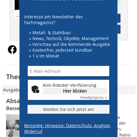
Interesse am Newsletter des
Abonnement
Fachmagazins?
Inhaltsverzeichnis
» Metall- & Stahlbau
» News, Technik, Objekte, Management
» Vorschau auf die kommende Ausgabe
» Kostenfrei, jederzeit kündbar
» 1 x im Monat
Thematisch passende Artikel:
Anti-Roboter-Verifizierung
Ausgabe 09/2018
Hier klicken
Friendly
Captcha ⇗
Absaugtechnik in vernetzter Welt
Bessere Sensorik und intelligente Geräte
Melden Sie sich jetzt an!
Der westfälische Absaugtechniker Teka
liefert die Antwort auf diese Frage mit der
Beispiele, Hinweise: Datenschutz, Analyse,
neuesten Generation seines Airtrackers.
Widerruf
Der Airtracker Mini und der Airtracker Nano