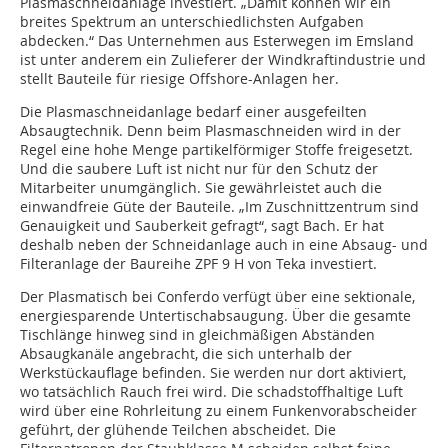
Plasmaschneidanlage investiert. „Damit können wir ein
breites Spektrum an unterschiedlichsten Aufgaben
abdecken.“ Das Unternehmen aus Esterwegen im Emsland
ist unter anderem ein Zulieferer der Windkraftindustrie und
stellt Bauteile für riesige Offshore-Anlagen her.
Die Plasmaschneidanlage bedarf einer ausgefeilten
Absaugtechnik. Denn beim Plasmaschneiden wird in der
Regel eine hohe Menge partikelförmiger Stoffe freigesetzt.
Und die saubere Luft ist nicht nur für den Schutz der
Mitarbeiter unumgänglich. Sie gewährleistet auch die
einwandfreie Güte der Bauteile. „Im Zuschnittzentrum sind
Genauigkeit und Sauberkeit gefragt“, sagt Bach. Er hat
deshalb neben der Schneidanlage auch in eine Absaug- und
Filteranlage der Baureihe ZPF 9 H von Teka investiert.
Der Plasmatisch bei Conferdo verfügt über eine sektionale,
energiesparende Untertischabsaugung. Über die gesamte
Tischlänge hinweg sind in gleichmäßigen Abständen
Absaugkanäle angebracht, die sich unterhalb der
Werkstückauflage befinden. Sie werden nur dort aktiviert,
wo tatsächlich Rauch frei wird. Die schadstoffhaltige Luft
wird über eine Rohrleitung zu einem Funkenvorabscheider
geführt, der glühende Teilchen abscheidet. Die