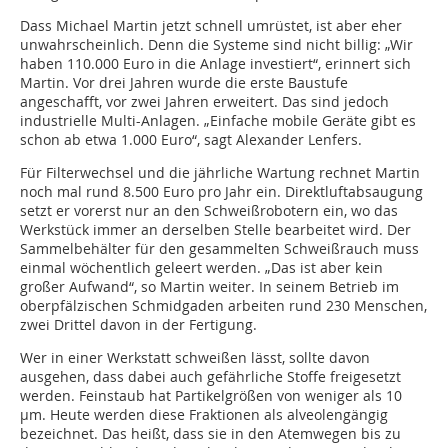
Dass Michael Martin jetzt schnell umrüstet, ist aber eher
unwahrscheinlich. Denn die Systeme sind nicht billig: „Wir
haben 110.000 Euro in die Anlage investiert“, erinnert sich
Martin. Vor drei Jahren wurde die erste Baustufe
angeschafft, vor zwei Jahren erweitert. Das sind jedoch
industrielle Multi-Anlagen. „Einfache mobile Geräte gibt es
schon ab etwa 1.000 Euro“, sagt Alexander Lenfers.
Für Filterwechsel und die jährliche Wartung rechnet Martin
noch mal rund 8.500 Euro pro Jahr ein. Direktluftabsaugung
setzt er vorerst nur an den Schweißrobotern ein, wo das
Werkstück immer an derselben Stelle bearbeitet wird. Der
Sammelbehälter für den gesammelten Schweißrauch muss
einmal wöchentlich geleert werden. „Das ist aber kein
großer Aufwand“, so Martin weiter. In seinem Betrieb im
oberpfälzischen Schmidgaden arbeiten rund 230 Menschen,
zwei Drittel davon in der Fertigung.
Wer in einer Werkstatt schweißen lässt, sollte davon
ausgehen, dass dabei auch gefährliche Stoffe freigesetzt
werden. Feinstaub hat Partikelgrößen von weniger als 10
µm. Heute werden diese Fraktionen als alveolengängig
bezeichnet. Das heißt, dass sie in den Atemwegen bis zu