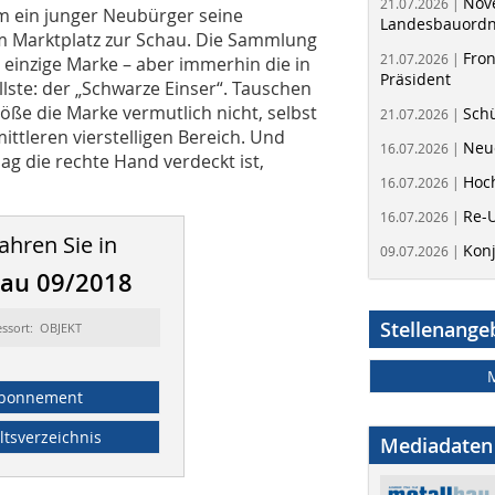
Nov
21.07.2026 |
zem ein junger Neubürger seine
Landesbauord
m Marktplatz zur Schau. Die Sammlung
Fron
21.07.2026 |
ne einzige Marke – aber immerhin die in
Präsident
ste: der „Schwarze Einser“. Tauschen
öße die Marke vermutlich nicht, selbst
Schü
21.07.2026 |
ttleren vierstelligen Bereich. Und
Neue
16.07.2026 |
ag die rechte Hand verdeckt ist,
Hoc
16.07.2026 |
Re-
16.07.2026 |
ahren Sie in
Kon
09.07.2026 |
bau 09/2018
Stellenange
essort: OBJEKT
bonnement
ltsverzeichnis
Mediadaten