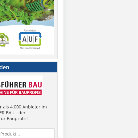
nden
 als 4.000 Anbieter im
R BAU - der
ür Bauprofis!