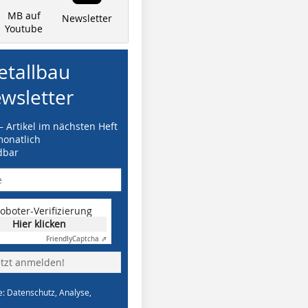
MB auf
Newsletter
Youtube
tallbau
wsletter
– Artikel im nächsten Heft
monatlich
dbar
oboter-Verifizierung
Hier klicken
Friendly
Captcha ⇗
etzt anmelden!
e: Datenschutz, Analyse,