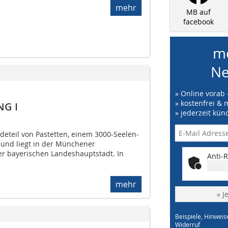
mehr
MB auf
facebook
me
Ne
» Online vorab 
» kostenfrei & 
NG I
» jederzeit kün
deteil von Pastetten, einem 3000-Seelen-
 und liegt in der Münchener
der bayerischen Landeshauptstadt. In
Anti-R
mehr
» J
Beispiele, Hinweis
Widerruf