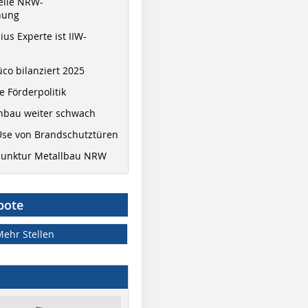
elle NRW-
nung
ius Experte ist IIW-
co bilanziert 2025
 Förderpolitik
hbau weiter schwach
Use von Brandschutztüren
junktur Metallbau NRW
bote
Mehr Stellen