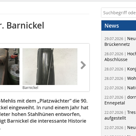
. Barnickel
News
Neue
29.07.2026 |
Brückennetz
Hoc
28.07.2026 |
Abschlüsse
Kon
28.07.2026 |
Woh
28.07.2026 |
Nati
Barnickel
22.07.2026 |
dorm
22.07.2026 |
-Mehlis mit dem „Platzwächter“ die 90.
Ennepetal
kel eingeweiht. In rund einem Jahr hat
Tres
22.07.2026 |
 Meter hohen Stahlhünen entworfen,
aufgestellt
gt Barnickel die interessante Historie
.
Neue
22.07.2026 |